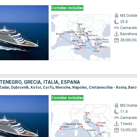
Comidas incluidas
MS Ooste
25 d
Camarote
Barcelona
28/08/20
ENEGRO, GRECIA, ITALIA, ESPAÑA
, Zadar, Dubrovnik, Kotor, Corfú, Messine, Nápoles, Civitavecchia - Roma, Bar
Comidas incluidas
MS Ooste
11 d
Camarote
Trieste
15/05/20