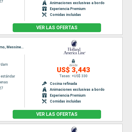
27
Animaciones exclusivas a bordo
Experiencia Premium
Comidas incluidas
VER LAS OFERTAS
Itinerario : El Pireo Atenas, Kotor, Corfú, Messine, Nápoles, Civitavecchia - Roma, Nápoles, Palermo, Messine, Corfú, Kotor, Dubrovnik, Split, Trieste
rdam
desde
US$ 3,443
Tasas: +US$ 330
 estándar
tenas
Cocina refinada
27
Animaciones exclusivas a bordo
Experiencia Premium
Comidas incluidas
VER LAS OFERTAS