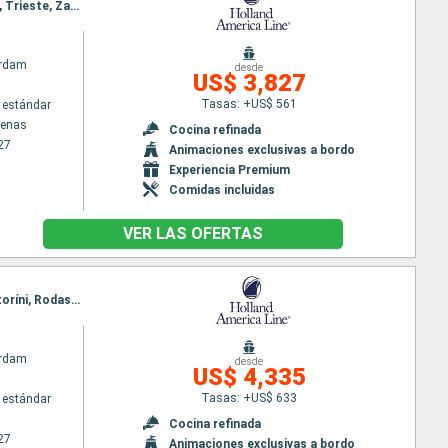
Itinerario : El Pireo Atenas, Kusadasi, Estambul, Mykonos, Chania, Katakolon, Saranda, Dubrovnik, Trieste, Zadar, Dubrovnik, Kotor, Corfú, Messine, Nápoles, Civitavecchia - Roma, Barcelona
rdam
desde
US$ 3,827
Tasas: +US$ 561
 estándar
tenas
Cocina refinada
27
Animaciones exclusivas a bordo
Experiencia Premium
Comidas incluidas
VER LAS OFERTAS
Itinerario : Barcelona, Villefranche, Livorno, Civitavecchia - Roma, Nápoles, Messine, Chania, Santoríni, Rodas, Kusadasi, El Pireo Atenas, Kusadasi, Estambul, Mykonos, Chania, Katakolon, Saranda, Dubrovnik, Trieste
rdam
desde
US$ 4,335
Tasas: +US$ 633
 estándar
Cocina refinada
27
Animaciones exclusivas a bordo