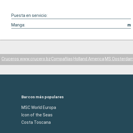
Puesta en servicio:
Manga:
m
Cruceros www.crucero.bz
Compañías
Holland America
MS Oosterda
Barcos más populares
MSC World Europa
Icon of the Seas
Costa Toscana