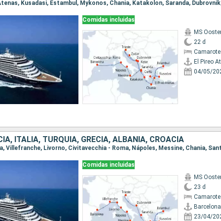
Comidas incluidas
MS Ooste
22 d
Camarote
El Pireo A
04/05/20
IA, ITALIA, TURQUÍA, GRECIA, ALBANIA, CROACIA
Comidas incluidas
MS Ooste
23 d
Camarote
Barcelona
23/04/20