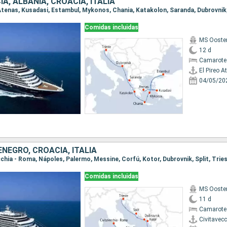
IA, ALBANIA, CROACIA, ITALIA
o Atenas, Kusadasi, Estambul, Mykonos, Chania, Katakolon, Saranda, Dubrovnik
Comidas incluidas
MS Ooste
12 d
Camarote
El Pireo A
04/05/20
NEGRO, CROACIA, ITALIA
ecchia - Roma, Nápoles, Palermo, Messine, Corfú, Kotor, Dubrovnik, Split, Trie
Comidas incluidas
MS Ooste
11 d
Camarote
Civitavec