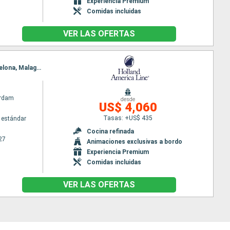
Experiencia Premium
Comidas incluidas
VER LAS OFERTAS
Itinerario : Trieste, Zadar, Dubrovnik, Kotor, Corfú, Messine, Nápoles, Civitavecchia - Roma, Barcelona, Malaga, Tánger, Almeria, Cagliari, Civitavecchia - Roma, Livorno, Ajaccio, Marsella, Barcelona
rdam
desde
US$ 4,060
Tasas: +US$ 435
 estándar
Cocina refinada
27
Animaciones exclusivas a bordo
Experiencia Premium
Comidas incluidas
VER LAS OFERTAS