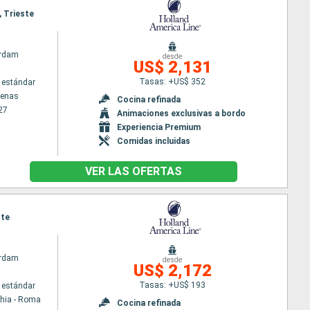
, Trieste
rdam
desde
US$ 2,131
Tasas: +US$ 352
 estándar
tenas
Cocina refinada
27
Animaciones exclusivas a bordo
Experiencia Premium
Comidas incluidas
VER LAS OFERTAS
ste
rdam
desde
US$ 2,172
Tasas: +US$ 193
 estándar
chia - Roma
Cocina refinada