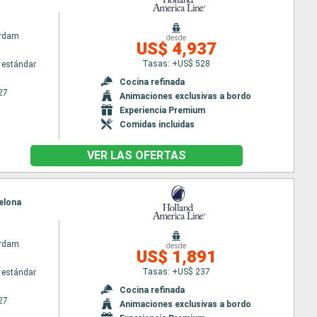
rdam
desde
US$ 4,937
Tasas: +US$ 528
 estándar
Cocina refinada
27
Animaciones exclusivas a bordo
Experiencia Premium
Comidas incluidas
VER LAS OFERTAS
celona
rdam
desde
US$ 1,891
Tasas: +US$ 237
 estándar
Cocina refinada
27
Animaciones exclusivas a bordo