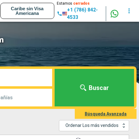
Estamos
cerrados
Caribe sin Visa
+1 (786) 842-
Americana
4533
m
Buscar
añías
Búsqueda Avanzada
Ordenar Los más vendidos