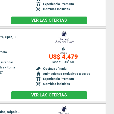
Experiencia Premium
Comidas incluidas
VER LAS OFERTAS
Itinerario : Civitavecchia - Roma, Nápoles, Palermo, Messine, Corfú, Kotor, Dubrovnik, Split, Trieste, Split, Dubrovnik, Santoríni, Mykonos, Kos, Kusadasi, Estambul, El Pireo Atenas
rdam
desde
US$ 4,479
Tasas: +US$ 583
 estándar
chia - Roma
Cocina refinada
27
Animaciones exclusivas a bordo
Experiencia Premium
Comidas incluidas
VER LAS OFERTAS
Itinerario : Barcelona, La Valetta, Chania, Mykonos, Kusadasi, El Pireo Atenas, Kotor, Corfú, Messine, Nápoles, Civitavecchia - Roma, Nápoles, Palermo, Messine, Corfú, Kotor, Dubrovnik, Split, Trieste