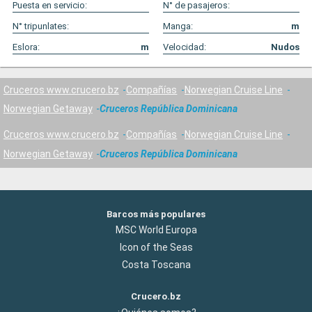
Puesta en servicio:
N° de pasajeros:
N° tripunlates:
Manga:
m
Eslora:
m
Velocidad:
Nudos
Cruceros www.crucero.bz
Compañías
Norwegian Cruise Line
Norwegian Getaway
Cruceros República Dominicana
Cruceros www.crucero.bz
Compañías
Norwegian Cruise Line
Norwegian Getaway
Cruceros República Dominicana
Barcos más populares
MSC World Europa
Icon of the Seas
Costa Toscana
Crucero.bz