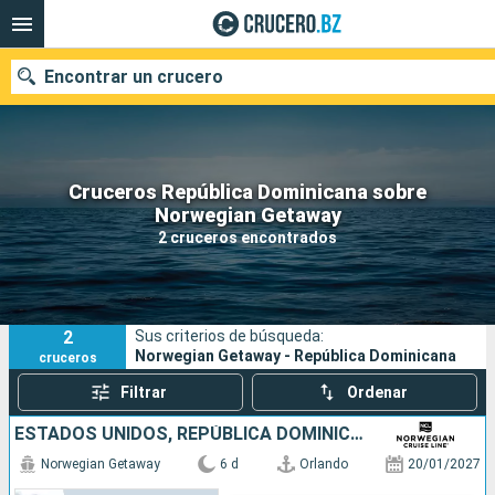
Encontrar un crucero
Cruceros República Dominicana sobre
Nuestros destinos
Norwegian Getaway
2 cruceros encontrados
Fecha de salida
Puertos
Compañías
2
Sus criterios de búsqueda:
Buscar
Norwegian Getaway - República Dominicana
cruceros
Filtrar
Ordenar
ESTADOS UNIDOS, REPÚBLICA DOMINICANA, BAHAMAS
Norwegian Getaway
6 d
Orlando
20/01/2027