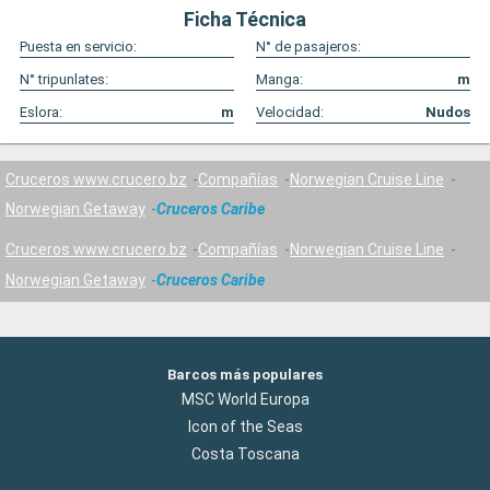
Ficha Técnica
Puesta en servicio:
N° de pasajeros:
N° tripunlates:
Manga:
m
Eslora:
m
Velocidad:
Nudos
Cruceros www.crucero.bz
Compañías
Norwegian Cruise Line
Norwegian Getaway
Cruceros Caribe
Cruceros www.crucero.bz
Compañías
Norwegian Cruise Line
Norwegian Getaway
Cruceros Caribe
Barcos más populares
MSC World Europa
Icon of the Seas
Costa Toscana