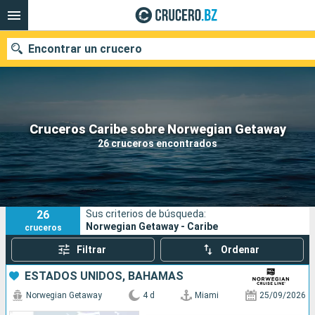
Encontrar un crucero
Nuestros destinos
Cruceros Caribe sobre Norwegian Getaway
26 cruceros encontrados
Fecha de salida
Puertos
Compañías
26
Sus criterios de búsqueda:
Buscar
Norwegian Getaway - Caribe
cruceros
Filtrar
Ordenar
ESTADOS UNIDOS, BAHAMAS
Norwegian Getaway
4 d
Miami
25/09/2026