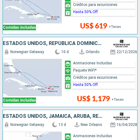
Créditos para excursiones
Hasta 50% Off
US$ 619
+Tasas
Comidas incluidas
ESTADOS UNIDOS, REPÚBLICA DOMINICANA, PUERTO RICO, SAN MARTÍN, BAHAMAS
Norwegian Getaway
10 d
Orlando
22/12/2026
Animaciones Incluidas
Paquete WiFi*
Créditos para excursiones
Hasta 50% Off
US$ 1,179
+Tasas
Comidas incluidas
ESTADOS UNIDOS, JAMAICA, ARUBA, REPÚBLICA DOMINICANA, BAHAMAS
Norwegian Getaway
13 d
New Orleans
16/04/2028
Animaciones Incluidas