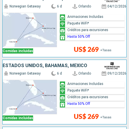
Norwegian Getaway
6 d
Orlando
04/12/2026
Animaciones Incluidas
Paquete WiFi*
Créditos para excursiones
Hasta 50% Off
US$ 269
+Tasas
Comidas incluidas
ESTADOS UNIDOS, BAHAMAS, MÉXICO
Norwegian Getaway
6 d
Orlando
09/12/2026
Animaciones Incluidas
Paquete WiFi*
Créditos para excursiones
Hasta 50% Off
US$ 269
+Tasas
Comidas incluidas