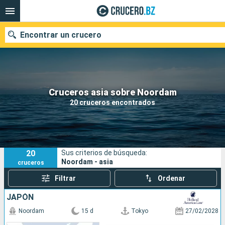
Encontrar un crucero
Nuestros destinos
Cruceros asia sobre Noordam
20 cruceros encontrados
Fecha de salida
Puertos
Compañías
20
Sus criterios de búsqueda:
Buscar
Noordam - asia
cruceros
Filtrar
Ordenar
JAPÓN
Noordam
15 d
Tokyo
27/02/2028