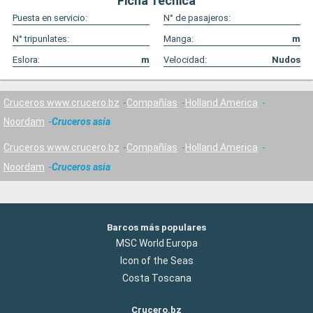
Ficha Técnica
Puesta en servicio:
N° de pasajeros:
N° tripunlates:
Manga:
m
Eslora:
m
Velocidad:
Nudos
Cruceros www.crucero.bz
Compañías
Holland America
Noordam
Cruceros asia
Cruceros www.crucero.bz
Compañías
Holland America
Noordam
Cruceros asia
Barcos más populares
MSC World Europa
Icon of the Seas
Costa Toscana
Crucero.bz