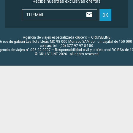
Recibe nuestras exclusivas ofertas
TU EMAIL
OK
Agencia de viajes especializada crucero – CRUISELINE
6 rue du gabian Les flots bleus MC 98 000 Monaco SAM con un capital de 150 000
contact tel : (00) 377 97 97 84 50
gencia de viajes n° 006 02 0007 – Responsabilidad civil y profesional RC RSA de
© CRUISELINE 2026 - all rights reserved