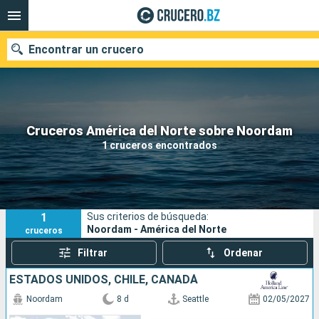
Encontrar un crucero
Nuestros destinos
Cruceros América del Norte sobre Noordam
1 cruceros encontrados
Fecha de salida
Puertos
Compañías
1
Sus criterios de búsqueda:
Buscar
Noordam - América del Norte
cruceros
Filtrar
Ordenar
ESTADOS UNIDOS, CHILE, CANADÁ
Noordam
8 d
Seattle
02/05/2027