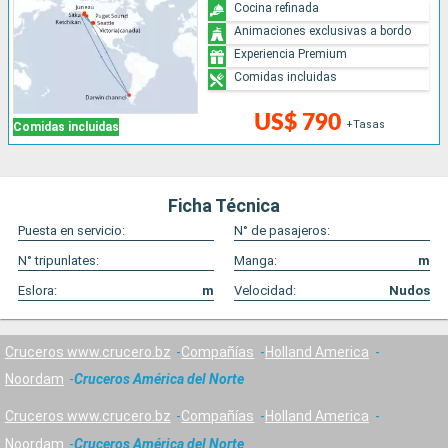
Cocina refinada
Animaciones exclusivas a bordo
Experiencia Premium
Comidas incluidas
US$ 790
+Tasas
Comidas incluidas
Ficha Técnica
Puesta en servicio:
N° de pasajeros:
N° tripunlates:
Manga:
m
Eslora:
m
Velocidad:
Nudos
Cruceros www.crucero.bz
Compañías
Holland America
Noordam
Cruceros América del Norte
Cruceros www.crucero.bz
Compañías
Holland America
Noordam
Cruceros América del Norte