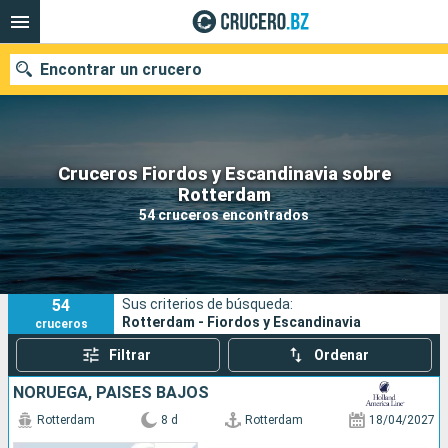
Encontrar un crucero
Cruceros Fiordos y Escandinavia sobre
Nuestros destinos
Rotterdam
54 cruceros encontrados
Fecha de salida
Puertos
Compañías
54
Sus criterios de búsqueda:
Buscar
Rotterdam - Fiordos y Escandinavia
cruceros
Filtrar
Ordenar
NORUEGA, PAISES BAJOS
Rotterdam
8 d
Rotterdam
18/04/2027