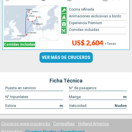
Cocina refinada
Animaciones exclusivas a bordo
Experiencia Premium
Comidas incluidas
US$ 2,604
+Tasas
Comidas incluidas
VER MÁS DE CRUCEROS
Ficha Técnica
Puesta en servicio:
N° de pasajeros:
N° tripunlates:
Manga:
m
Eslora:
m
Velocidad:
Nudos
Cruceros www.crucero.bz
Compañías
Holland America
Rotterdam
Cruceros Fiordos y Escandinavia