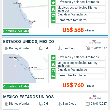
Refrescos y helados ilimitados
Mágicos espectáculos Disney
incluidos
Club de niños incluido
Camarotes familiares
US$ 568
+Tasas
Comidas incluidas
ESTADOS UNIDOS, MÉXICO
Disney Wonder
5 d
San Diego
01/02/2027
Refrescos y helados ilimitados
Mágicos espectáculos Disney
incluidos
Club de niños incluido
Camarotes familiares
US$ 760
+Tasas
Comidas incluidas
MÉXICO, ESTADOS UNIDOS
Disney Wonder
5 d
San Diego
08/03/2027