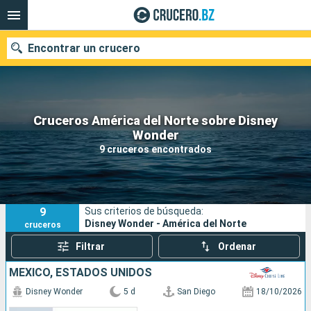
Encontrar un crucero
Cruceros América del Norte sobre Disney
Nuestros destinos
Wonder
9 cruceros encontrados
Fecha de salida
Puertos
Compañías
9
Sus criterios de búsqueda:
Buscar
Disney Wonder - América del Norte
cruceros
Filtrar
Ordenar
MÉXICO, ESTADOS UNIDOS
Disney Wonder
5 d
San Diego
18/10/2026