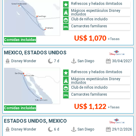
Refrescos y helados ilimitados
Mágicos espectáculos Disney
incluidos
Club de niños incluido
Camarotes familiares
US$ 1,070
+Tasas
Comidas incluidas
MÉXICO, ESTADOS UNIDOS
Disney Wonder
7 d
San Diego
30/04/2027
Refrescos y helados ilimitados
Mágicos espectáculos Disney
incluidos
Club de niños incluido
Camarotes familiares
US$ 1,122
+Tasas
Comidas incluidas
ESTADOS UNIDOS, MÉXICO
Disney Wonder
6 d
San Diego
29/12/2026