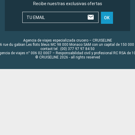
Recibe nuestras exclusivas ofertas
TU EMAIL
OK
Agencia de viajes especializada crucero – CRUISELINE
6 rue du gabian Les flots bleus MC 98 000 Monaco SAM con un capital de 150 000
contact tel : (00) 377 97 97 84 50
gencia de viajes n° 006 02 0007 – Responsabilidad civil y profesional RC RSA de
© CRUISELINE 2026 - all rights reserved