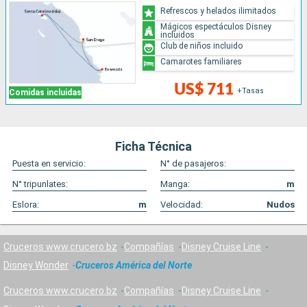
Refrescos y helados ilimitados
Mágicos espectáculos Disney
incluidos
Club de niños incluido
Camarotes familiares
US$ 711
+Tasas
Comidas incluidas
Ficha Técnica
Puesta en servicio:
N° de pasajeros:
N° tripunlates:
Manga:
m
Eslora:
m
Velocidad:
Nudos
Cruceros www.crucero.bz
Compañías
Disney Cruise Line
Disney Wonder
Cruceros América del Norte
Cruceros www.crucero.bz
Compañías
Disney Cruise Line