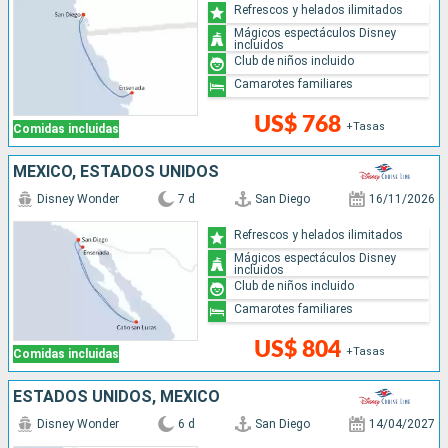
Refrescos y helados ilimitados
Mágicos espectáculos Disney
incluidos
Club de niños incluido
Camarotes familiares
US$ 768
+Tasas
Comidas incluidas
MÉXICO, ESTADOS UNIDOS
Disney Wonder
7 d
San Diego
16/11/2026
Refrescos y helados ilimitados
Mágicos espectáculos Disney
incluidos
Club de niños incluido
Camarotes familiares
US$ 804
+Tasas
Comidas incluidas
ESTADOS UNIDOS, MÉXICO
Disney Wonder
6 d
San Diego
14/04/2027