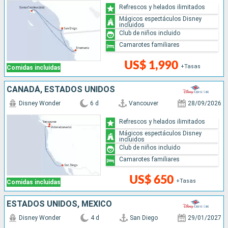
Refrescos y helados ilimitados
Mágicos espectáculos Disney
incluidos
Club de niños incluido
Camarotes familiares
US$ 1,990
+Tasas
Comidas incluidas
CANADÁ, ESTADOS UNIDOS
Disney Wonder
6 d
Vancouver
28/09/2026
Refrescos y helados ilimitados
Mágicos espectáculos Disney
incluidos
Club de niños incluido
Camarotes familiares
US$ 650
+Tasas
Comidas incluidas
ESTADOS UNIDOS, MÉXICO
Disney Wonder
4 d
San Diego
29/01/2027