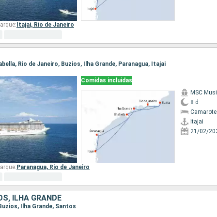
arque:
Itajai,
Rio de Janeiro
Ilhabella, Rio de Janeiro, Buzios, Ilha Grande, Paranagua, Itajai
Comidas incluidas
MSC Musi
8 d
Camarote
Itajai
21/02/20
arque:
Paranagua,
Rio de Janeiro
OS, ILHA GRANDE
 Buzios, Ilha Grande, Santos