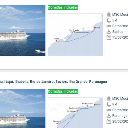
Comidas incluidas
MSC Musi
5 d
Camarote
Santos
15/03/20
a, Itajai, Ilhabella, Rio de Janeiro, Buzios, Ilha Grande, Paranagua
Comidas incluidas
MSC Musi
8 d
Camarote
Paranagu
20/02/20