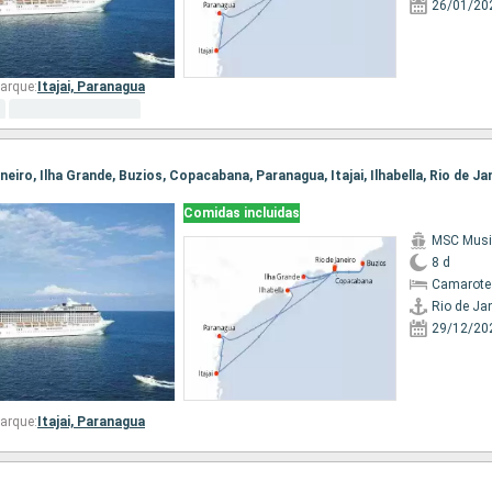
26/01/20
arque:
Itajai,
Paranagua
Janeiro, Ilha Grande, Buzios, Copacabana, Paranagua, Itajai, Ilhabella, Rio de Ja
Comidas incluidas
MSC Musi
8 d
Camarote
Rio de Ja
29/12/20
arque:
Itajai,
Paranagua