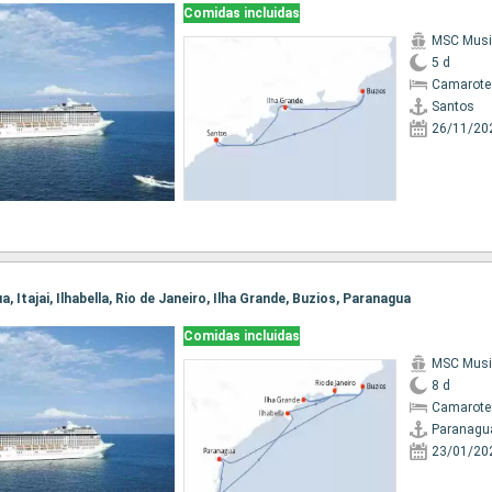
Comidas incluidas
MSC Musi
5 d
Camarote
Santos
26/11/20
a, Itajai, Ilhabella, Rio de Janeiro, Ilha Grande, Buzios, Paranagua
Comidas incluidas
MSC Musi
8 d
Camarote
Paranagu
23/01/20