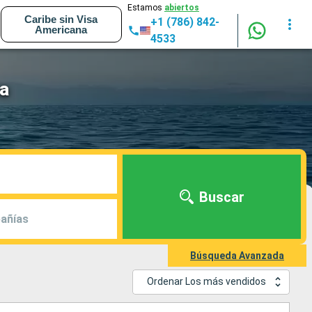
Estamos
abiertos
Caribe sin Visa
+1 (786) 842-
Americana
4533
a
Buscar
añías
Búsqueda Avanzada
Ordenar Los más vendidos