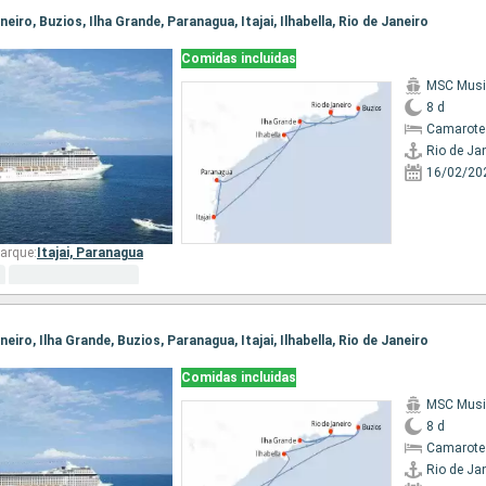
aneiro, Buzios, Ilha Grande, Paranagua, Itajai, Ilhabella, Rio de Janeiro
Comidas incluidas
MSC Musi
8 d
Camarote
Rio de Ja
16/02/20
arque:
Itajai,
Paranagua
aneiro, Ilha Grande, Buzios, Paranagua, Itajai, Ilhabella, Rio de Janeiro
Comidas incluidas
MSC Musi
8 d
Camarote
Rio de Ja