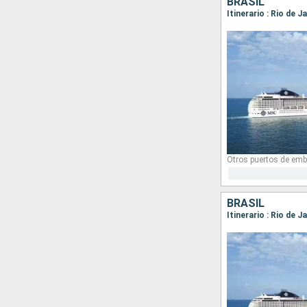
BRASIL
Itinerario : Rio de J
Otros puertos de emb
BRASIL
Itinerario : Rio de J