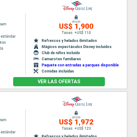
desde
ream
US$ 1,900
Tasas: +US$ 110
 estándar
Refrescos y helados ilimitados
ton
Mágicos espectáculos Disney incluidos
26
Club de niños incluido
Camarotes familiares
Paquete con entradas a parques disponible
Comidas incluidas
VER LAS OFERTAS
desde
ream
US$ 1,972
Tasas: +US$ 123
 estándar
Refrescos y helados ilimitados