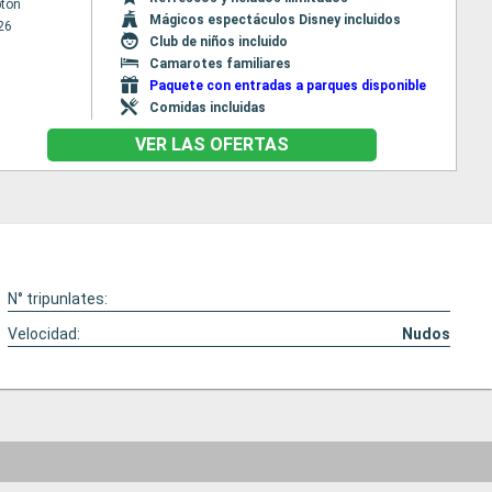
ton
Mágicos espectáculos Disney incluidos
26
Club de niños incluido
Camarotes familiares
Paquete con entradas a parques disponible
Comidas incluidas
VER LAS OFERTAS
N° tripunlates:
Velocidad:
Nudos