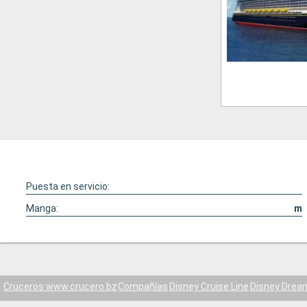
Puesta en servicio:
Manga:
m
Cruceros www.crucero.bz
Compañías
Disney Cruise Line
Disney Drea