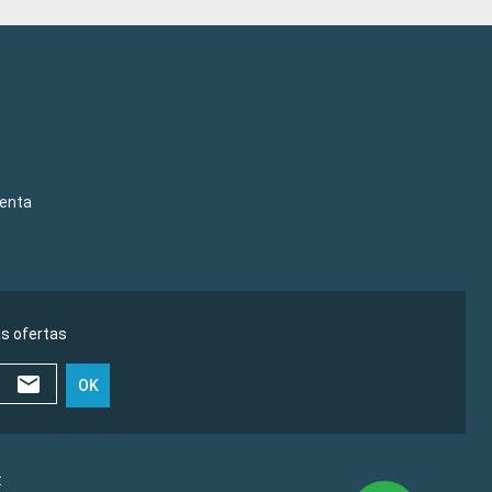
venta
as ofertas
OK
€