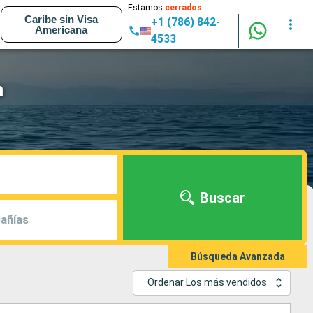
Estamos
cerrados
Caribe sin Visa
+1 (786) 842-
Americana
4533
m
Buscar
añías
Búsqueda Avanzada
Ordenar Los más vendidos