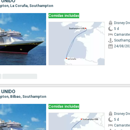
 UNIDO
ampton, La Coruña, Southampton
Comidas incluidas
Disney D
5 d
Camarote
Southamp
24/08/20
 UNIDO
mpton, Bilbao, Southampton
Comidas incluidas
Disney D
5 d
Camarote