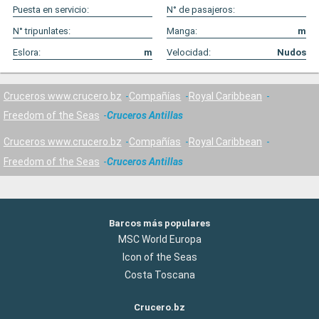
Puesta en servicio:
N° de pasajeros:
N° tripunlates:
Manga:
m
Eslora:
m
Velocidad:
Nudos
Cruceros www.crucero.bz
Compañías
Royal Caribbean
Freedom of the Seas
Cruceros Antillas
Cruceros www.crucero.bz
Compañías
Royal Caribbean
Freedom of the Seas
Cruceros Antillas
Barcos más populares
MSC World Europa
Icon of the Seas
Costa Toscana
Crucero.bz