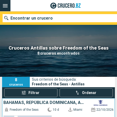
Encontrar un crucero
Nuestros destinos
Cruceros Antillas sobre Freedom of the Seas
8 cruceros encontrados
Fecha de salida
Puertos
Compañías
8
Sus criterios de búsqueda:
Buscar
Freedom of the Seas - Antillas
cruceros
Filtrar
Ordenar
BAHAMAS, REPÚBLICA DOMINICANA, ARUBA, ESTADOS UNIDOS
Freedom of the Seas
10 d
Miami
22/10/2026