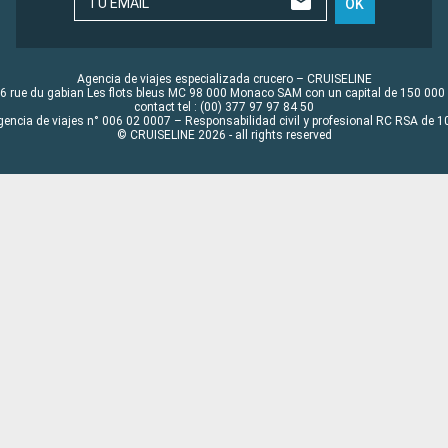
TU EMAIL
OK
Agencia de viajes especializada crucero – CRUISELINE
6 rue du gabian Les flots bleus MC 98 000 Monaco SAM con un capital de 150 000
contact tel : (00) 377 97 97 84 50
gencia de viajes n° 006 02 0007 – Responsabilidad civil y profesional RC RSA de
© CRUISELINE 2026 - all rights reserved