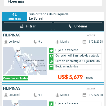
+
Leer más
de la tierra.
42
Sus criterios de búsqueda:
Le Soleal
cruceros
Filtrar
Ordenar
FILIPINAS
Le Soleal
9 d
Manila
19/02/2028
Lujo a la francesa
Conexión wifi ilimitado de cortesía
Servicio de prestigio & lujo incluido
Bebidas incluidas
US$ 5,679
+Tasas
Comidas incluidas
FILIPINAS
Le Soleal
9 d
Manila
11/02/2028
Lujo a la francesa