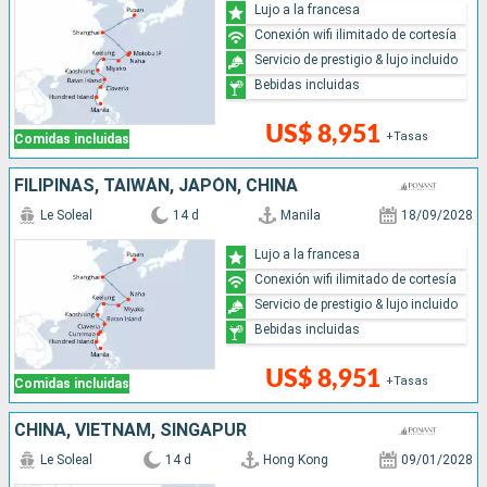
Lujo a la francesa
Conexión wifi ilimitado de cortesía
Servicio de prestigio & lujo incluido
Bebidas incluidas
US$ 8,951
+Tasas
Comidas incluidas
FILIPINAS, TAIWÁN, JAPÓN, CHINA
Le Soleal
14 d
Manila
18/09/2028
Lujo a la francesa
Conexión wifi ilimitado de cortesía
Servicio de prestigio & lujo incluido
Bebidas incluidas
US$ 8,951
+Tasas
Comidas incluidas
CHINA, VIETNAM, SINGAPUR
Le Soleal
14 d
Hong Kong
09/01/2028