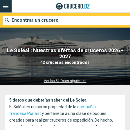
Encontrar un crucero
Le Soleal : Nuestras ofertas de cruceros 2026 -
Nuestros destinos
2027
42 cruceros encontrados
Fecha de salida
Puertos
Compañías
Ver las 51 fotos siguientes
Buscar
5 datos que deberías saber del Le Soleal
El Soléal es un barco propiedad de la
compañía
francesa Ponant
y pertenece a una clase de buques
creados para realizar cruceros de expedición. De hecho,
este elegante yate combina lujo y aventura en los confines