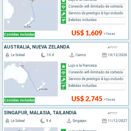
Conexión wifi ilimitado de cortesía
Servicio de prestigio & lujo incluido
Bebidas incluidas
US$ 1,609
+Tasas
Comidas incluidas
AUSTRALIA, NUEVA ZELANDA
Le Soleal
10 d
Cairns
19/12/2026
Lujo a la francesa
Conexión wifi ilimitado de cortesía
Servicio de prestigio & lujo incluido
Bebidas incluidas
US$ 2,745
+Tasas
Comidas incluidas
SINGAPUR, MALASIA, TAILANDIA
Le Soleal
9 d
Singapur
11/12/2027