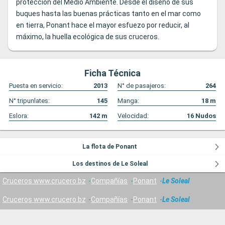
protección del Medio Ambiente. Desde el diseño de sus
buques hasta las buenas prácticas tanto en el mar como
en tierra, Ponant hace el mayor esfuezo por reducir, al
máximo, la huella ecológica de sus cruceros.
Ficha Técnica
Puesta en servicio:
2013
N° de pasajeros:
264
N° tripunlates:
145
Manga:
18
m
Eslora:
142
m
Velocidad:
16
Nudos
La flota de Ponant
Los destinos de Le Soleal
Cruceros www.crucero.bz
Compañías
Ponant
Le Soleal
Cruceros www.crucero.bz
Compañías
Ponant
Le Soleal