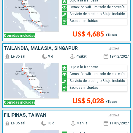
Lujo a la francesa
Conexión wifi ilimitado de cortesía
Servicio de prestigio & lujo incluido
Bebidas incluidas
US$ 4,685
+Tasas
Comidas incluidas
TAILANDIA, MALASIA, SINGAPUR
Le Soleal
9 d
Phuket
19/12/2027
Lujo a la francesa
Conexión wifi ilimitado de cortesía
Servicio de prestigio & lujo incluido
Bebidas incluidas
US$ 5,028
+Tasas
Comidas incluidas
FILIPINAS, TAIWÁN
Le Soleal
10 d
Manila
11/09/2027