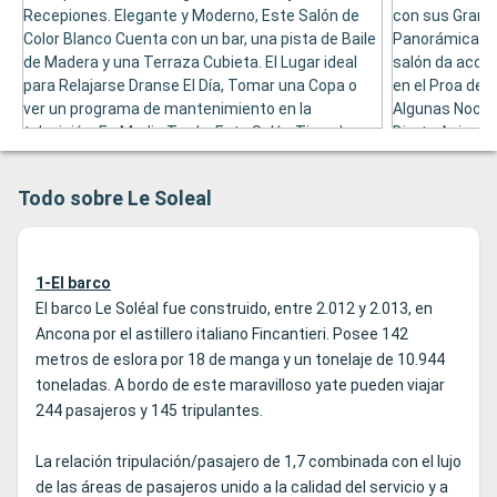
Recepiones. Elegante y Moderno, Este Salón de
con sus Grand
Color Blanco Cuenta con un bar, una pista de Baile
Panorámica del
de Madera y una Terraza Cubieta. El Lugar ideal
salón da acces
para Relajarse Dranse El Día, Tomar una Copa o
en el Proa del 
ver un programa de mantenimiento en la
Algunas Noche
televisión. En Media Tarde, Este Salón Tiene Lugar
Direto Animan 
la "Hora del Té". Por la Noche, Puede Défrutar de
Diversificar La
Las Actaciones del Pianista. Con UNA Área de 255
Salón Panorám
Todo sobre Le Soleal
Metros Cuadrados, El Salón, directora Tiene
de ordenadores
Capacidad para 110 Personas, El Interior, y 30 en El
Exterior.
1-El barco
El barco Le Soléal fue construido, entre 2.012 y 2.013, en
Ancona por el astillero italiano Fincantieri. Posee 142
metros de eslora por 18 de manga y un tonelaje de 10.944
toneladas. A bordo de este maravilloso yate pueden viajar
244 pasajeros y 145 tripulantes.
La relación tripulación/pasajero de 1,7 combinada con el lujo
de las áreas de pasajeros unido a la calidad del servicio y a