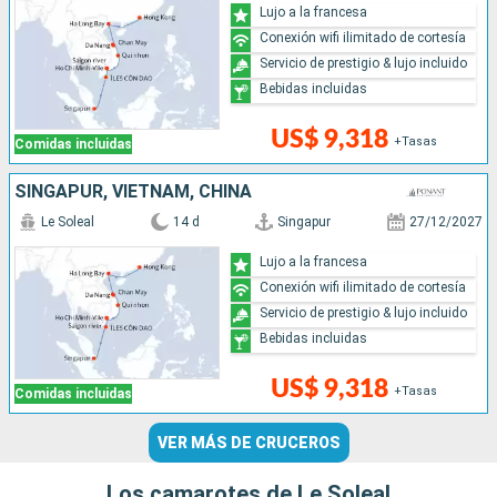
Lujo a la francesa
Conexión wifi ilimitado de cortesía
Servicio de prestigio & lujo incluido
Bebidas incluidas
US$ 9,318
+Tasas
Comidas incluidas
SINGAPUR, VIETNAM, CHINA
Le Soleal
14 d
Singapur
27/12/2027
Lujo a la francesa
Conexión wifi ilimitado de cortesía
Servicio de prestigio & lujo incluido
Bebidas incluidas
US$ 9,318
+Tasas
Comidas incluidas
VER MÁS DE CRUCEROS
Los camarotes de Le Soleal