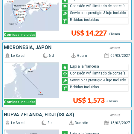
Conexión wifi ilimitado de cortesía
Servicio de prestigio & lujo incluido
Bebidas incluidas
US$ 14,227
+Tasas
Comidas incluidas
MICRONESIA, JAPÓN
Le Soleal
6 d
Guam
09/03/2027
Lujo a la francesa
Conexión wifi ilimitado de cortesía
Servicio de prestigio & lujo incluido
Bebidas incluidas
US$ 1,573
+Tasas
Comidas incluidas
NUEVA ZELANDA, FIDJI (ISLAS)
Le Soleal
8 d
Dunedin
15/02/2027
Lujo a la francesa