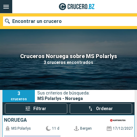
Encontrar un crucero
Nuestros destinos
Cruceros Noruega sobre MS Polarlys
3 cruceros encontrados
Fecha de salida
Puertos
Compañías
3
Sus criterios de búsqueda:
Buscar
MS Polarlys - Noruega
cruceros
Filtrar
Ordenar
NORUEGA
MS Polarlys
11 d
Bergen
17/12/2027