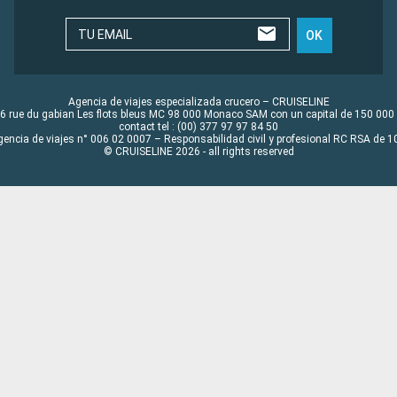
TU EMAIL
OK
Agencia de viajes especializada crucero – CRUISELINE
6 rue du gabian Les flots bleus MC 98 000 Monaco SAM con un capital de 150 000
contact tel : (00) 377 97 97 84 50
gencia de viajes n° 006 02 0007 – Responsabilidad civil y profesional RC RSA de
© CRUISELINE 2026 - all rights reserved