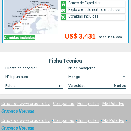
Cruero de Expedicion
Explora el polo norte o el polo sur
Comidas incluidas
US$ 3,431
Tasas incluidas
Comidas incluidas
Ficha Técnica
Puesta en servicio:
N° de pasajeros:
N° tripunlates:
Manga:
m
Eslora:
m
Velocidad:
Nudos
Cruceros www.crucero.bz
Compañías
Hurtigruten
MS Polarlys
Cruceros Noruega
Cruceros www.crucero.bz
Compañías
Hurtigruten
MS Polarlys
Cruceros Noruega