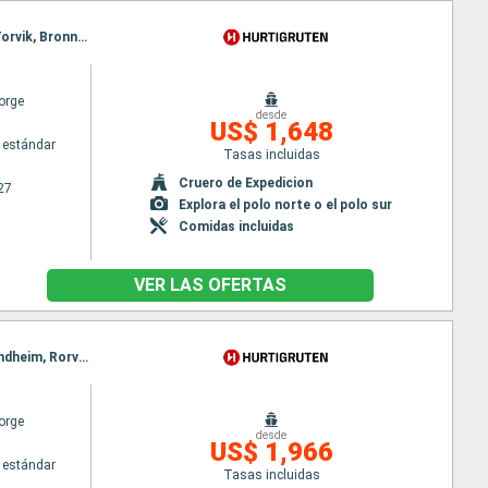
Itinerario : Bergen, Floro, Maloy, Torvik, Alesund, Molde, Maloy, Kristiansund, Trondheim, Rorvik, Torvik, Bronnoysund, Sandnessjoen, Nesna (pasaje círculo polar), Ornes, Bodo, Stamsund, Svolvaer, Alesund, Stokmarknes, sortland, Risoyhamn, Harstad, Finnsnes, Tromso, Skjervoy, Molde, Oksfjord, Hammerfest, Havoysund, Honningsvag, Kjollefjord, Mehamn, Berlevag, Kristiansund, Batsfjord, Vardo, Vadso, Kirkenes, Trondheim, Rorvik, Bronnoysund, Sandnessjoen, Nesna (pasaje círculo polar), Ornes, Bodo, Stamsund, Svolvaer, Stokmarknes, sortland, Risoyhamn, Harstad, Finnsnes, Tromso, Skjervoy, Oksfjord, Hammerfest, Havoysund, Honningsvag, Kjollefjord, Mehamn, Berlevag, Batsfjord, Vardo, Vadso, Kirkenes
orge
desde
US$ 1,648
 estándar
Tasas incluidas
Cruero de Expedicion
27
Explora el polo norte o el polo sur
Comidas incluidas
VER LAS OFERTAS
Itinerario : Bergen, Floro, Maloy, Torvik, Alesund, Hjorundfjorden, Molde, Maloy, Kristiansund, Trondheim, Rorvik, Torvik, Bronnoysund, Sandnessjoen, Nesna (pasaje círculo polar), Ornes, Bodo, Stamsund, Svolvaer, Alesund, Stokmarknes, sortland, Risoyhamn, Harstad, Finnsnes, Tromso, Skjervoy, Hjorundfjorden, Oksfjord, Hammerfest, Havoysund, Honningsvag, Kjollefjord, Mehamn, Berlevag, Alesund, Batsfjord, Vardo, Vadso, Kirkenes, Molde, Kristiansund, Trondheim, Rorvik, Bronnoysund, Sandnessjoen, Nesna (pasaje círculo polar), Ornes, Bodo, Stamsund, Svolvaer, Stokmarknes, sortland, Risoyhamn, Harstad, Finnsnes, Tromso, Skjervoy, Oksfjord, Hammerfest, Havoysund, Honningsvag, Kjollefjord, Mehamn, Berlevag, Batsfjord, Vardo, Vadso, Kirkenes
orge
desde
US$ 1,966
 estándar
Tasas incluidas