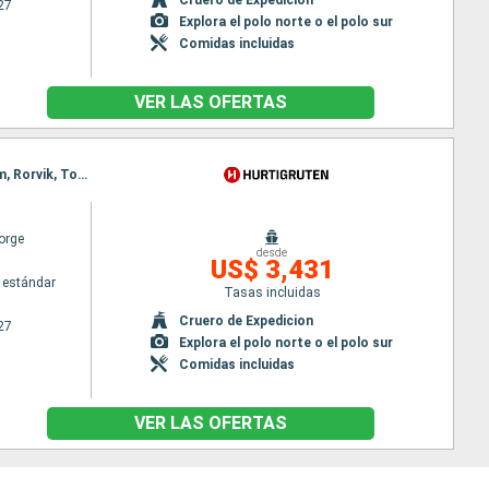
27
Explora el polo norte o el polo sur
Comidas incluidas
VER LAS OFERTAS
Itinerario : Bergen, Floro, Maloy, Torvik, Alesund, Geiranger, Molde, Maloy, Kristiansund, Trondheim, Rorvik, Torvik, Bronnoysund, Sandnessjoen, Nesna (pasaje círculo polar), Ornes, Bodo, Stamsund, Svolvaer, Alesund, Stokmarknes, sortland, Risoyhamn, Harstad, Finnsnes, Tromso, Skjervoy, Geiranger, Oksfjord, Hammerfest, Havoysund, Honningsvag, Kjollefjord, Mehamn, Berlevag, Alesund, Batsfjord, Vardo, Vadso, Kirkenes, Berlevag, Molde, Mehamn, Kjollefjord, Honningsvag, Havoysund, Hammerfest, Oksfjord, Skjervoy, Tromso, Kristiansund, Finnsnes, Harstad, Risoyhamn, sortland, Stokmarknes, Svolvaer, Stamsund, Trondheim, Bodo, Ornes, Nesna (pasaje círculo polar), Sandnessjoen, Bronnoysund, Rorvik, Trondheim, Bronnoysund, Sandnessjoen, Nesna (pasaje círculo polar), Ornes, Bodo, Stamsund, Svolvaer, Stokmarknes, sortland, Risoyhamn, Harstad, Finnsnes, Tromso, Skjervoy, Oksfjord, Hammerfest, Havoysund, Honningsvag, Kjollefjord, Mehamn, Berlevag, Batsfjord, Vardo, Vadso, Kirkenes, Vardo, Batsfjord, Berlevag, Mehamn, Kjollefjord, Honningsvag, Havoysund, Hammerfest, Oksfjord, Skjervoy, Tromso, Finnsnes, Harstad, Risoyhamn, sortland, Stokmarknes, Svolvaer, Stamsund, Bodo, Ornes, Nesna (pasaje círculo polar), Sandnessjoen, Bronnoysund, Rorvik, Trondheim
orge
desde
US$ 3,431
 estándar
Tasas incluidas
Cruero de Expedicion
27
Explora el polo norte o el polo sur
Comidas incluidas
VER LAS OFERTAS