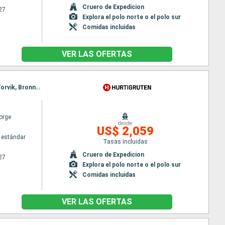
Cruero de Expedicion
27
Explora el polo norte o el polo sur
Comidas incluidas
VER LAS OFERTAS
Itinerario : Bergen, Floro, Maloy, Torvik, Alesund, Molde, Maloy, Kristiansund, Trondheim, Rorvik, Torvik, Bronnoysund, Sandnessjoen, Nesna (pasaje círculo polar), Ornes, Bodo, Stamsund, Svolvaer, Alesund, Stokmarknes, sortland, Risoyhamn, Harstad, Finnsnes, Tromso, Skjervoy, Molde, Oksfjord, Hammerfest, Havoysund, Honningsvag, Kjollefjord, Mehamn, Berlevag, Kristiansund, Batsfjord, Vardo, Vadso, Kirkenes, Berlevag, Finnsnes, Harstad, Risoyhamn, sortland, Stokmarknes, Svolvaer, Trondheim, Stamsund, Mehamn, Kjollefjord, Honningsvag, Havoysund, Hammerfest, Oksfjord, Skjervoy, Tromso, Bodo, Ornes, Nesna (pasaje círculo polar), Sandnessjoen, Bronnoysund, Rorvik, Finnsnes, Harstad, Risoyhamn, sortland, Stokmarknes, Svolvaer, Stamsund, Trondheim, Bodo, Ornes, Nesna (pasaje círculo polar), Sandnessjoen, Bronnoysund, Rorvik, Sandnessjoen, Trondheim, Nesna (pasaje círculo polar), Ornes, Bodo, Stamsund, Svolvaer, Stokmarknes, sortland, Risoyhamn, Harstad, Finnsnes, Tromso, Skjervoy, Oksfjord, Hammerfest, Havoysund, Honningsvag, Kjollefjord, Mehamn, Berlevag, Batsfjord, Vardo, Vadso, Kirkenes, Vardo, Batsfjord, Berlevag, Mehamn, Kjollefjord, Honningsvag, Havoysund, Hammerfest, Oksfjord, Skjervoy, Tromso, Finnsnes, Harstad, Risoyhamn, sortland, Stokmarknes, Svolvaer, Stamsund, Bodo, Ornes, Nesna (pasaje círculo polar), Sandnessjoen, Bronnoysund, Rorvik, Trondheim
orge
desde
US$ 2,059
 estándar
Tasas incluidas
Cruero de Expedicion
27
Explora el polo norte o el polo sur
Comidas incluidas
VER LAS OFERTAS