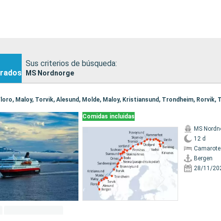
Sus criterios de búsqueda:
rados
MS Nordnorge
Comidas incluidas
MS Nordn
12 d
Camarote
Bergen
28/11/20