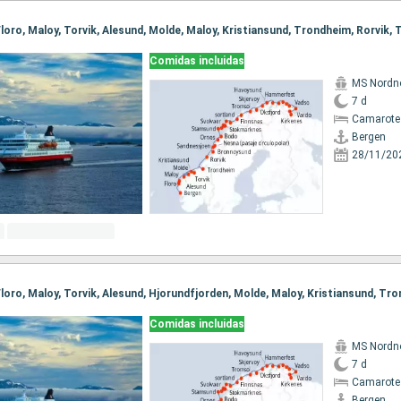
Comidas incluidas
MS Nordn
7 d
Camarote
Bergen
28/11/20
Comidas incluidas
MS Nordn
7 d
Camarote
Bergen