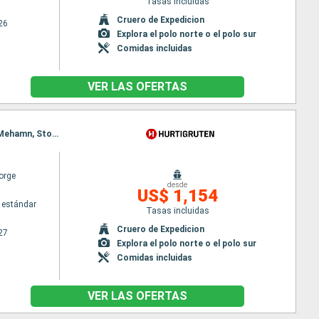
Tasas incluidas
Cruero de Expedicion
26
Explora el polo norte o el polo sur
Comidas incluidas
VER LAS OFERTAS
Itinerario : Kirkenes, Vardo, Batsfjord, Berlevag, Finnsnes, Vardo, Harstad, Risoyhamn, sortland, Mehamn, Stokmarknes, Kjollefjord, Svolvaer, Honningsvag, Stamsund, Havoysund, Hammerfest, Oksfjord, Skjervoy, Tromso, Batsfjord, Bodo, Ornes, Nesna (pasaje círculo polar), Sandnessjoen, Bronnoysund, Finnsnes, Rorvik, Harstad, Risoyhamn, sortland, Stokmarknes, Svolvaer, Stamsund, Berlevag, Trondheim, Kristiansund, Molde, Bodo, Ornes, Nesna (pasaje círculo polar), Sandnessjoen, Bronnoysund, Rorvik, Mehamn, Alesund, Torvik, Maloy, Floro, Bergen, Trondheim, Kristiansund, Molde, Kjollefjord, Alesund, Torvik, Maloy, Floro, Bergen, Honningsvag, Havoysund, Hammerfest, Oksfjord, Skjervoy, Tromso, Finnsnes, Harstad, Risoyhamn, sortland, Stokmarknes, Svolvaer, Stamsund, Bodo, Ornes, Nesna (pasaje círculo polar), Sandnessjoen, Bronnoysund, Rorvik, Trondheim, Kristiansund, Molde, Alesund, Torvik, Maloy, Floro, Bergen
orge
desde
US$ 1,154
 estándar
Tasas incluidas
Cruero de Expedicion
27
Explora el polo norte o el polo sur
Comidas incluidas
VER LAS OFERTAS