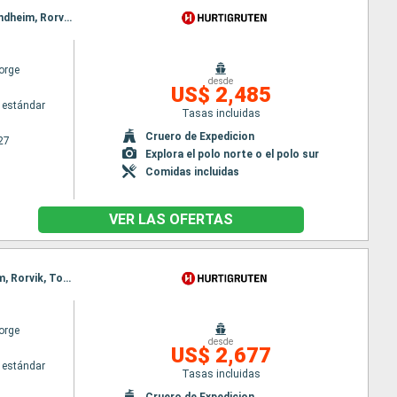
Itinerario : Bergen, Floro, Maloy, Torvik, Alesund, Hjorundfjorden, Molde, Maloy, Kristiansund, Trondheim, Rorvik, Torvik, Bronnoysund, Sandnessjoen, Nesna (pasaje círculo polar), Ornes, Bodo, Stamsund, Svolvaer, Alesund, Stokmarknes, sortland, Risoyhamn, Harstad, Finnsnes, Tromso, Skjervoy, Hjorundfjorden, Oksfjord, Hammerfest, Havoysund, Honningsvag, Kjollefjord, Mehamn, Berlevag, Alesund, Batsfjord, Vardo, Vadso, Kirkenes, Berlevag, Molde, Mehamn, Kjollefjord, Honningsvag, Havoysund, Hammerfest, Oksfjord, Skjervoy, Tromso, Kristiansund, Finnsnes, Harstad, Risoyhamn, sortland, Stokmarknes, Svolvaer, Stamsund, Trondheim, Bodo, Ornes, Nesna (pasaje círculo polar), Sandnessjoen, Bronnoysund, Rorvik, Trondheim, Bronnoysund, Sandnessjoen, Nesna (pasaje círculo polar), Ornes, Bodo, Stamsund, Svolvaer, Stokmarknes, sortland, Risoyhamn, Harstad, Finnsnes, Tromso, Skjervoy, Oksfjord, Hammerfest, Havoysund, Honningsvag, Kjollefjord, Mehamn, Berlevag, Batsfjord, Vardo, Vadso, Kirkenes, Vardo, Batsfjord, Berlevag, Mehamn, Kjollefjord, Honningsvag, Havoysund, Hammerfest, Oksfjord, Skjervoy, Tromso, Finnsnes, Harstad, Risoyhamn, sortland, Stokmarknes, Svolvaer, Stamsund, Bodo, Ornes, Nesna (pasaje círculo polar), Sandnessjoen, Bronnoysund, Rorvik, Trondheim
orge
desde
US$ 2,485
 estándar
Tasas incluidas
Cruero de Expedicion
27
Explora el polo norte o el polo sur
Comidas incluidas
VER LAS OFERTAS
Itinerario : Bergen, Floro, Maloy, Torvik, Alesund, Geiranger, Molde, Maloy, Kristiansund, Trondheim, Rorvik, Torvik, Bronnoysund, Sandnessjoen, Nesna (pasaje círculo polar), Ornes, Bodo, Stamsund, Svolvaer, Alesund, Stokmarknes, sortland, Risoyhamn, Harstad, Finnsnes, Tromso, Skjervoy, Geiranger, Oksfjord, Hammerfest, Havoysund, Honningsvag, Kjollefjord, Mehamn, Berlevag, Alesund, Batsfjord, Vardo, Vadso, Kirkenes, Molde, Kristiansund, Trondheim, Rorvik, Bronnoysund, Sandnessjoen, Nesna (pasaje círculo polar), Ornes, Bodo, Stamsund, Svolvaer, Stokmarknes, sortland, Risoyhamn, Harstad, Finnsnes, Tromso, Skjervoy, Oksfjord, Hammerfest, Havoysund, Honningsvag, Kjollefjord, Mehamn, Berlevag, Batsfjord, Vardo, Vadso, Kirkenes
orge
desde
US$ 2,677
 estándar
Tasas incluidas
Cruero de Expedicion