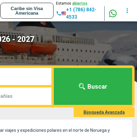
Estamos
abiertos
Caribe sin Visa
+1 (786) 842-
Americana
4533
026 - 2027
Buscar
añías
Búsqueda Avanzada
ar viajes y expediciones polares en el norte de Noruega y