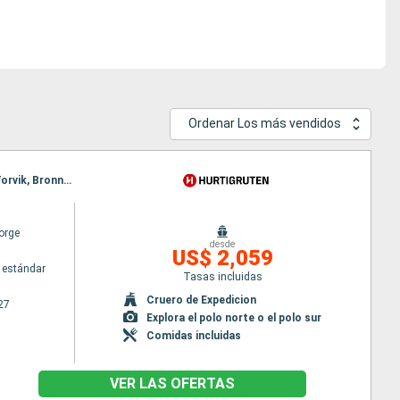
Ordenar Los más vendidos
Itinerario : Bergen, Floro, Maloy, Torvik, Alesund, Molde, Maloy, Kristiansund, Trondheim, Rorvik, Torvik, Bronnoysund, Sandnessjoen, Nesna (pasaje círculo polar), Ornes, Bodo, Stamsund, Svolvaer, Alesund, Stokmarknes, sortland, Risoyhamn, Harstad, Finnsnes, Tromso, Skjervoy, Molde, Oksfjord, Hammerfest, Havoysund, Honningsvag, Kjollefjord, Mehamn, Berlevag, Kristiansund, Batsfjord, Vardo, Vadso, Kirkenes, Berlevag, Finnsnes, Harstad, Risoyhamn, sortland, Stokmarknes, Svolvaer, Trondheim, Stamsund, Mehamn, Kjollefjord, Honningsvag, Havoysund, Hammerfest, Oksfjord, Skjervoy, Tromso, Bodo, Ornes, Nesna (pasaje círculo polar), Sandnessjoen, Bronnoysund, Rorvik, Finnsnes, Harstad, Risoyhamn, sortland, Stokmarknes, Svolvaer, Stamsund, Trondheim, Kristiansund, Molde, Bodo, Ornes, Nesna (pasaje círculo polar), Sandnessjoen, Bronnoysund, Rorvik, Sandnessjoen, Alesund, Torvik, Maloy, Floro, Bergen, Trondheim, Kristiansund, Molde, Nesna (pasaje círculo polar), Alesund, Torvik, Maloy, Floro, Bergen, Ornes, Bodo, Stamsund, Svolvaer, Stokmarknes, sortland, Risoyhamn, Harstad, Finnsnes, Tromso, Skjervoy, Oksfjord, Hammerfest, Havoysund, Honningsvag, Kjollefjord, Mehamn, Berlevag, Batsfjord, Vardo, Vadso, Kirkenes, Vardo, Batsfjord, Berlevag, Mehamn, Kjollefjord, Honningsvag, Havoysund, Hammerfest, Oksfjord, Skjervoy, Tromso, Finnsnes, Harstad, Risoyhamn, sortland, Stokmarknes, Svolvaer, Stamsund, Bodo, Ornes, Nesna (pasaje círculo polar), Sandnessjoen, Bronnoysund, Rorvik, Trondheim, Kristiansund, Molde, Alesund, Torvik, Maloy, Floro, Bergen
orge
desde
US$ 2,059
 estándar
Tasas incluidas
Cruero de Expedicion
27
Explora el polo norte o el polo sur
Comidas incluidas
VER LAS OFERTAS