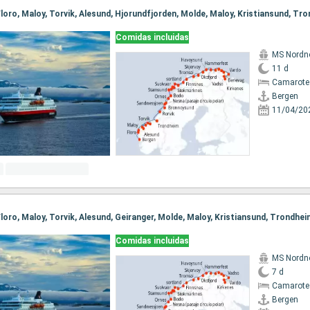
Comidas incluidas
MS Nordn
11 d
Camarote
Bergen
11/04/20
Comidas incluidas
MS Nordn
7 d
Camarote
Bergen