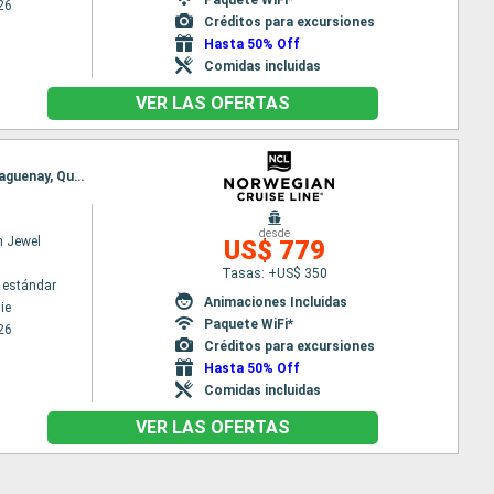
26
Créditos para excursiones
Hasta 50% Off
Comidas incluidas
VER LAS OFERTAS
Itinerario : Philadelphie, Portland (Maine), Bar Harbor, St Johns, Halifax, Sidney, Charlottetown, Saguenay, Quebec
desde
n Jewel
US$ 779
Tasas: +US$ 350
 estándar
Animaciones Incluidas
ie
Paquete WiFi*
26
Créditos para excursiones
Hasta 50% Off
Comidas incluidas
VER LAS OFERTAS