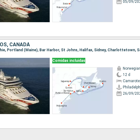
05/09/20
OS, CANADÁ
Comidas incluidas
Norwegia
12 d
Camarote
Philadelph
26/09/20