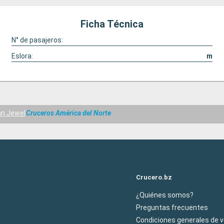
Ficha Técnica
N° de pasajeros:
Eslora:
m
n Jewel
Cruceros América del Norte
Crucero.bz
¿Quiénes somos?
Preguntas frecuentes
Condiciones generales de 