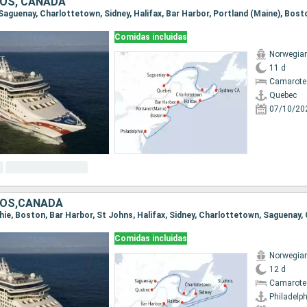
OS, CANADÁ
Comidas incluidas
Norwegia
11 d
Camarote
Quebec
07/10/20
DOS,CANADÁ
lphie, Boston, Bar Harbor, St Johns, Halifax, Sidney, Charlottetown, Saguenay
Comidas incluidas
Norwegia
12 d
Camarote
Philadelph