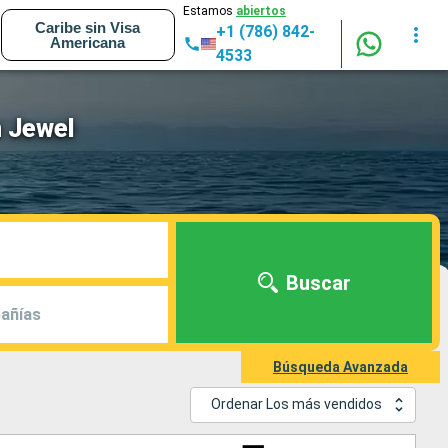
Estamos
abiertos
Caribe sin Visa
+1 (786) 842-
Americana
4533
 Jewel
Buscar
añías
Búsqueda Avanzada
Ordenar Los más vendidos