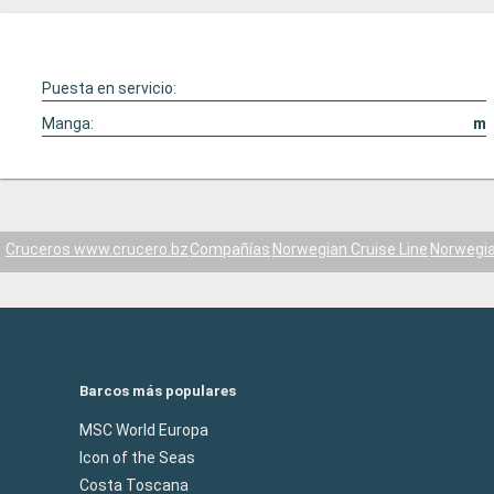
Puesta en servicio:
Manga:
m
Cruceros www.crucero.bz
Compañías
Norwegian Cruise Line
Norwegia
Barcos más populares
MSC World Europa
Icon of the Seas
Costa Toscana