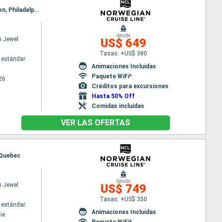
Itinerario : Quebec, Saguenay, Charlottetown, Sidney, Halifax, Bar Harbor, Portland (Maine), Boston, Philadelphie
desde
n Jewel
US$ 649
Tasas: +US$ 380
 estándar
Animaciones Incluidas
Paquete WiFi*
26
Créditos para excursiones
Hasta 50% Off
Comidas incluidas
VER LAS OFERTAS
, Quebec
desde
n Jewel
US$ 749
Tasas: +US$ 350
 estándar
Animaciones Incluidas
ie
Paquete WiFi*