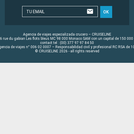
TU EMAIL
OK
Agencia de viajes especializada crucero – CRUISELINE
6 rue du gabian Les flots bleus MC 98 000 Monaco SAM con un capital de 150 000
contact tel : (00) 377 97 97 84 50
gencia de viajes n° 006 02 0007 – Responsabilidad civil y profesional RC RSA de
© CRUISELINE 2026 - all rights reserved