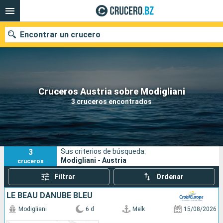
Encontrar un crucero
Nuestros destinos
Cruceros Austria sobre Modigliani
3 cruceros encontrados
Fecha de salida
Puertos
Compañías
3
Sus criterios de búsqueda:
Buscar
Modigliani - Austria
cruceros
Filtrar
Ordenar
LE BEAU DANUBE BLEU
Modigliani
6 d
Melk
15/08/2026