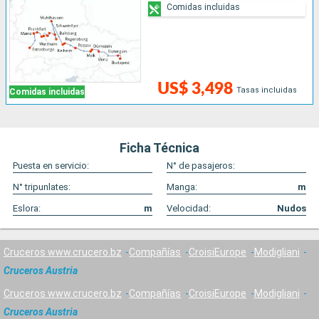
Comidas incluidas
US$ 3,498
Tasas incluidas
Comidas incluidas
Ficha Técnica
Puesta en servicio:
N° de pasajeros:
N° tripunlates:
Manga:
m
Eslora:
m
Velocidad:
Nudos
Cruceros www.crucero.bz
Compañías
CroisiEurope
Modigliani
Cruceros Austria
Cruceros www.crucero.bz
Compañías
CroisiEurope
Modigliani
Cruceros Austria