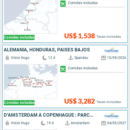
Comidas incluidas
US$ 1,538
Tasas incluidas
Comidas incluidas
ALEMANIA, HONDURAS, PAISES BAJOS
Victor Hugo
12 d
Spandau
15/09/2026
Comidas incluidas
US$ 3,282
Tasas incluidas
Comidas incluidas
D'AMSTERDAM À COPENHAGUE : PARCOUREZ LES CANAUX DU NORD EN CROISIÈRE, L'ELBE, LA HAVEL, L'ODER ET LA MER BALTIQUE
Victor Hugo
19 d
Amsterdam
04/05/2027