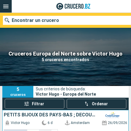
Encontrar un crucero
Nuestros destinos
Cruceros Europa del Norte sobre Victor Hugo
5 cruceros encontrados
Fecha de salida
Puertos
Compañías
5
Sus criterios de búsqueda:
Buscar
Victor Hugo - Europa del Norte
cruceros
Filtrar
Ordenar
PETITS BIJOUX DES PAYS-BAS ; DÉCOUVREZ DES TRÉSORS CACHÉS AU CHARME UNIQUE
Victor Hugo
6 d
Amsterdam
26/09/2026