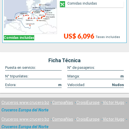
Comidas incluidas
US$ 6,096
Tasas incluidas
Comidas incluidas
Ficha Técnica
Puesta en servicio:
N° de pasajeros:
N° tripunlates:
Manga:
m
Eslora:
m
Velocidad:
Nudos
Cruceros www.crucero.bz
Compañías
CroisiEurope
Victor Hugo
Cruceros Europa del Norte
Cruceros www.crucero.bz
Compañías
CroisiEurope
Victor Hugo
Cruceros Europa del Norte