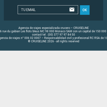
TU EMAIL
OK
Agencia de viajes especializada crucero – CRUISELINE
6 rue du gabian Les flots bleus MC 98 000 Monaco SAM con un capital de 150 000
contact tel : (00) 377 97 97 84 50
gencia de viajes n° 006 02 0007 – Responsabilidad civil y profesional RC RSA de
© CRUISELINE 2026 - all rights reserved