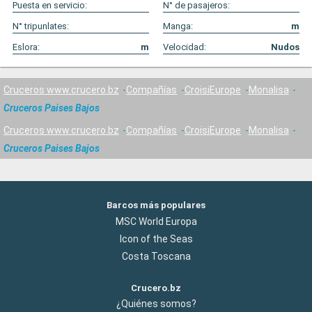
Puesta en servicio:
N° de pasajeros:
N° tripunlates:
Manga:
m
Eslora:
m
Velocidad:
Nudos
Cruceros www.crucero.bz
Compañías
CroisiEurope
Monalisa
Cruceros Paises Bajos
Cruceros www.crucero.bz
Compañías
CroisiEurope
Monalisa
Cruceros Paises Bajos
Barcos más populares
MSC World Europa
Icon of the Seas
Costa Toscana
Crucero.bz
¿Quiénes somos?