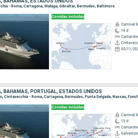
ÑA, BAHAMAS, ESTADOS UNIDOS
ecchia - Roma, Cartagena, Malaga, Gibraltar, Bermudes, Baltimore
Comidas incluidas
Carnival M
16 d
Camarote
Civitavec
05/11/20
ÑA, BAHAMAS, PORTUGAL, ESTADOS UNIDOS
Comidas incluidas
Carnival M
15 d
Camarote
Galveston