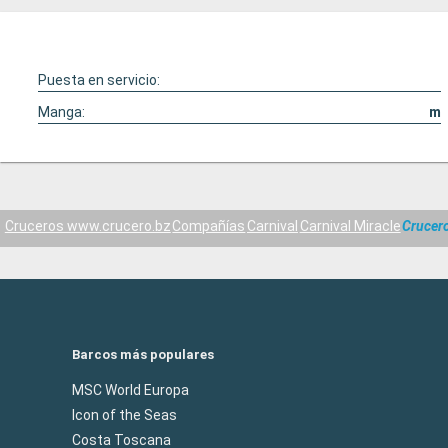
Puesta en servicio:
Manga:
m
Cruceros www.crucero.bz
Compañías
Carnival
Carnival Miracle
Crucero
Barcos más populares
MSC World Europa
Icon of the Seas
Costa Toscana