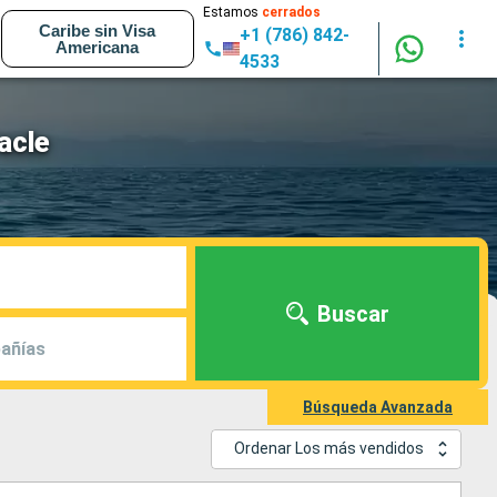
Estamos
cerrados
Caribe sin Visa
+1 (786) 842-
Americana
4533
acle
Buscar
añías
Búsqueda Avanzada
Ordenar Los más vendidos