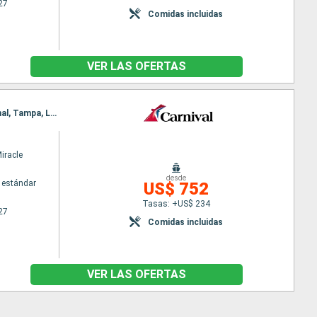
27
Comidas incluidas
VER LAS OFERTAS
Itinerario : Galveston, Civitavecchia - Roma, Cartagena, Bermudes, Punta Delgada, Nassau, Funchal, Tampa, Lisboa
iracle
desde
 estándar
US$ 752
Tasas: +US$ 234
27
Comidas incluidas
VER LAS OFERTAS