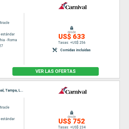
iracle
desde
 estándar
US$ 633
chia - Roma
Tasas: +US$ 256
27
Comidas incluidas
VER LAS OFERTAS
Itinerario : Galveston, Civitavecchia - Roma, Cartagena, Bermudes, Punta Delgada, Nassau, Funchal, Tampa, Lisboa
iracle
desde
 estándar
US$ 752
Tasas: +US$ 234