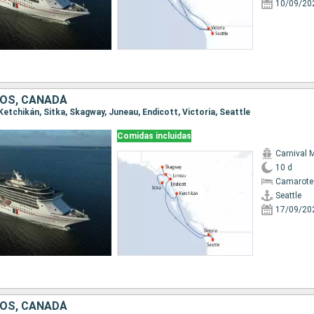
10/09/20
OS, CANADÁ
, Ketchikán, Sitka, Skagway, Juneau, Endicott, Victoria, Seattle
Comidas incluidas
Carnival M
10 d
Camarote
Seattle
17/09/20
OS, CANADÁ