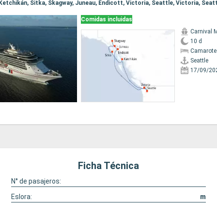
, Ketchikán, Sitka, Skagway, Juneau, Endicott, Victoria, Seattle, Victoria, Seat
Comidas incluidas
Carnival M
10 d
Camarote
Seattle
17/09/20
Ficha Técnica
N° de pasajeros:
Eslora:
m