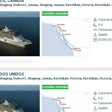
OS, CANADÁ
Comidas incluidas
Carnival M
8 d
Camarote
Seattle
03/09/20
DOS UNIDOS
, Skagway, Endicott, Skagway, Juneau, Ketchikán, Victoria, Ketchikán, Victoria
Comidas incluidas
Carnival M
8 d
Camarote
Seattle