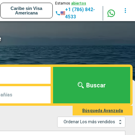
Estamos
abiertos
Caribe sin Visa
+1 (786) 842-
Americana
4533
e
Buscar
añías
Búsqueda Avanzada
Ordenar Los más vendidos