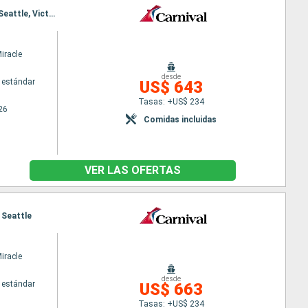
Itinerario : Seattle, Skagway, Endicott, Juneau, Skagway, Juneau, Ketchikán, Victoria, Ketchikán, Seattle, Victoria, Seattle
iracle
desde
 estándar
US$ 643
Tasas: +US$ 234
26
Comidas incluidas
VER LAS OFERTAS
, Seattle
iracle
desde
 estándar
US$ 663
Tasas: +US$ 234