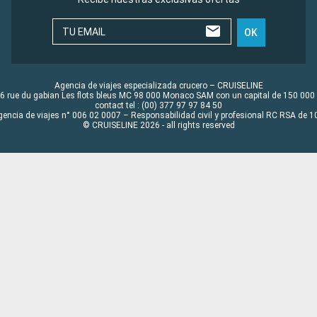
TU EMAIL
OK
Agencia de viajes especializada crucero – CRUISELINE
6 rue du gabian Les flots bleus MC 98 000 Monaco SAM con un capital de 150 000
contact tel : (00) 377 97 97 84 50
gencia de viajes n° 006 02 0007 – Responsabilidad civil y profesional RC RSA de
© CRUISELINE 2026 - all rights reserved