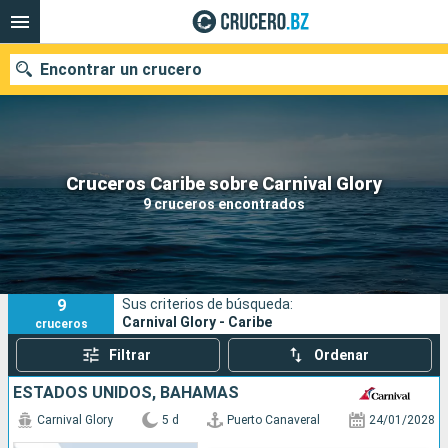
Encontrar un crucero
Nuestros destinos
Cruceros Caribe sobre Carnival Glory
9 cruceros encontrados
Fecha de salida
Puertos
Compañías
9
Sus criterios de búsqueda:
Buscar
Carnival Glory - Caribe
cruceros
Filtrar
Ordenar
ESTADOS UNIDOS, BAHAMAS
Carnival Glory
5 d
Puerto Canaveral
24/01/2028