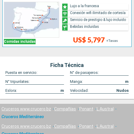
Lujo a la francesa
Conexión wifi ilimitado de cortesía
Servicio de prestigio & lujo incluido
Bebidas incluidas
US$ 5,797
+Tasas
Comidas incluidas
Ficha Técnica
Puesta en servicio:
N° de pasajeros:
N° tripunlates:
Manga:
m
Eslora:
m
Velocidad:
Nudos
Cruceros www.crucero.bz
Compañías
Ponant
L Austral
Cruceros Mediterráneo
Cruceros www.crucero.bz
Compañías
Ponant
L Austral
Cruceros Mediterráneo