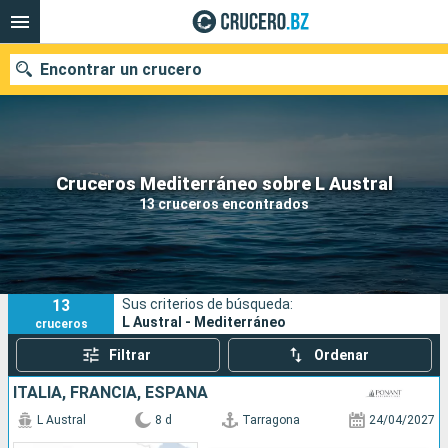
Encontrar un crucero
Nuestros destinos
Cruceros Mediterráneo sobre L Austral
13 cruceros encontrados
Fecha de salida
Puertos
Compañías
13
Sus criterios de búsqueda:
Buscar
L Austral - Mediterráneo
cruceros
Filtrar
Ordenar
ITALIA, FRANCIA, ESPAÑA
L Austral
8 d
Tarragona
24/04/2027