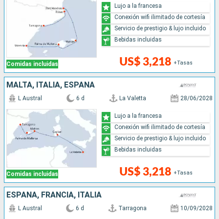
Lujo a la francesa
Conexión wifi ilimitado de cortesía
Servicio de prestigio & lujo incluido
Bebidas incluidas
US$ 3,218
+Tasas
Comidas incluidas
MALTA, ITALIA, ESPAÑA
L Austral
6 d
La Valetta
28/06/2028
Lujo a la francesa
Conexión wifi ilimitado de cortesía
Servicio de prestigio & lujo incluido
Bebidas incluidas
US$ 3,218
+Tasas
Comidas incluidas
ESPAÑA, FRANCIA, ITALIA
L Austral
6 d
Tarragona
10/09/2028