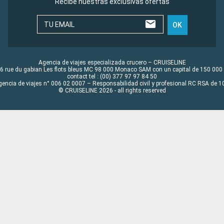
Recibe nuestras exclusivas ofertas
TU EMAIL
OK
Agencia de viajes especializada crucero – CRUISELINE
6 rue du gabian Les flots bleus MC 98 000 Monaco SAM con un capital de 150 000
contact tel : (00) 377 97 97 84 50
gencia de viajes n° 006 02 0007 – Responsabilidad civil y profesional RC RSA de
© CRUISELINE 2026 - all rights reserved