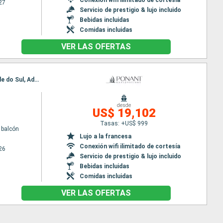
27
Servicio de prestigio & lujo incluido
Bebidas incluidas
Comidas incluidas
VER LAS OFERTAS
Itinerario : Nuuk, Qeqertarsuaq, Iqaluit, Grinell glacier, Akpatok, Nachvak fjord, Nain CA, Rio Grande do Sul, Adamstown, Red Bay, Twillengate, Baie de Trinity, St Johns, Saint Pierre y Miquelon, Halifax
desde
US$ 19,102
Tasas: +US$ 999
 balcón
Lujo a la francesa
Conexión wifi ilimitado de cortesía
26
Servicio de prestigio & lujo incluido
Bebidas incluidas
Comidas incluidas
VER LAS OFERTAS