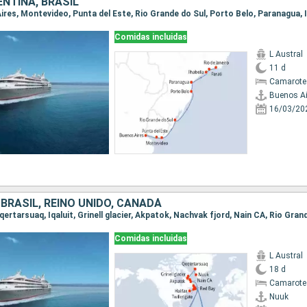
NTINA, BRASIL
Comidas incluidas
L Austral
11 d
Camarote 
Buenos Ai
16/03/20
BRASIL, REINO UNIDO, CANADÁ
Comidas incluidas
L Austral
18 d
Camarote 
Nuuk