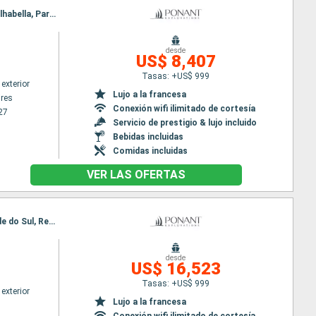
Itinerario : Buenos Aires, Montevideo, Punta del Este, Rio Grande do Sul, Porto Belo, Paranagua, Ilhabella, Parati, Rio de Janeiro
desde
US$ 8,407
Tasas: +US$ 999
exterior
Lujo a la francesa
res
Conexión wifi ilimitado de cortesía
27
Servicio de prestigio & lujo incluido
Bebidas incluidas
Comidas incluidas
VER LAS OFERTAS
Itinerario : Nuuk, Qeqertarsuaq, Iqaluit, Grinell glacier, Akpatok, Nachvak fjord, Nain CA, Rio Grande do Sul, Red Bay, Adamstown, Twillengate, Baie de Trinity, St Johns, Saint Pierre y Miquelon, Halifax
desde
US$ 16,523
Tasas: +US$ 999
exterior
Lujo a la francesa
Conexión wifi ilimitado de cortesía