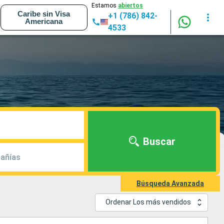
Estamos
abiertos
Caribe sin Visa
+1 (786) 842-
Americana
4533
Buscar
añías
Búsqueda Avanzada
Ordenar Los más vendidos