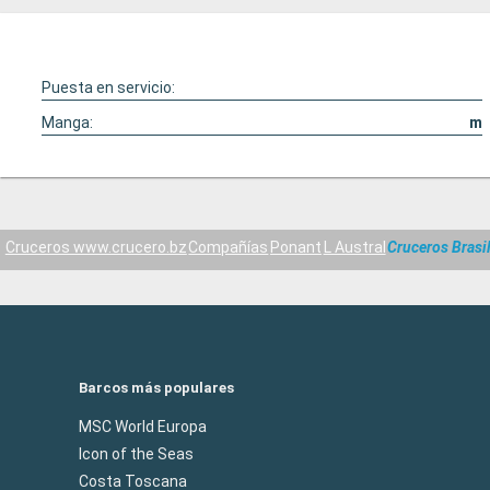
Puesta en servicio:
Manga:
m
Cruceros www.crucero.bz
Compañías
Ponant
L Austral
Cruceros Brasi
Barcos más populares
MSC World Europa
Icon of the Seas
Costa Toscana