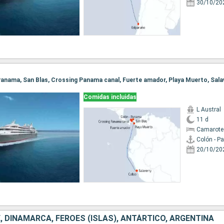
30/10/20
- Panama, San Blas, Crossing Panama canal, Fuerte amador, Playa Muerto, Salav
Comidas incluidas
L Austral
11 d
Camarote 
Colón - 
20/10/20
, DINAMARCA, FÉROES (ISLAS), ANTÁRTICO, ARGENTINA