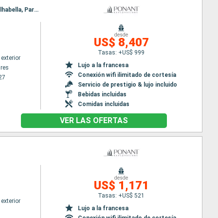
Itinerario : Buenos Aires, Montevideo, Punta del Este, Rio Grande do Sul, Porto Belo, Paranagua, Ilhabella, Parati, Rio de Janeiro
desde
US$ 8,407
Tasas: +US$ 999
exterior
Lujo a la francesa
res
Conexión wifi ilimitado de cortesía
27
Servicio de prestigio & lujo incluido
Bebidas incluidas
Comidas incluidas
VER LAS OFERTAS
desde
US$ 1,171
Tasas: +US$ 521
exterior
Lujo a la francesa
Conexión wifi ilimitado de cortesía