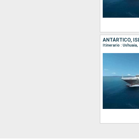
ANTÁRTICO, IS
Itinerario : Ushuai