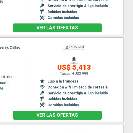
26
Servicio de prestigio & lujo incluido
Bebidas incluidas
Comidas incluidas
VER LAS OFERTAS
erry, Callao
desde
US$ 5,413
Tasas: +US$ 999
exterior
Lujo a la francesa
Panama
Conexión wifi ilimitado de cortesía
26
Servicio de prestigio & lujo incluido
Bebidas incluidas
Comidas incluidas
VER LAS OFERTAS