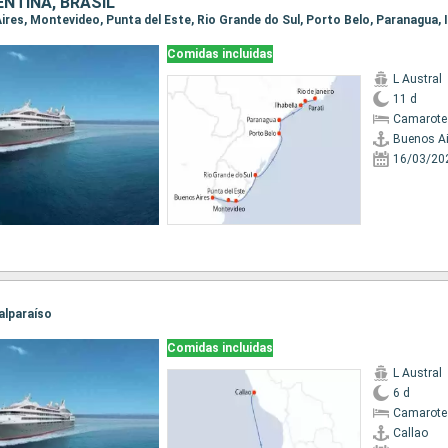
NTINA, BRASIL
Comidas incluidas
L Austral
11 d
Camarote 
Buenos Ai
16/03/20
Valparaíso
Comidas incluidas
L Austral
6 d
Camarote 
Callao