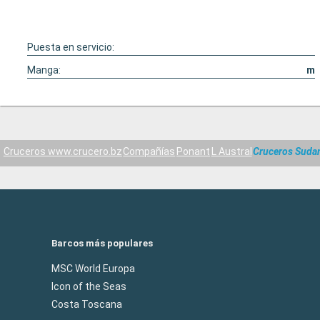
Puesta en servicio:
Manga:
m
Cruceros www.crucero.bz
Compañías
Ponant
L Austral
Cruceros Suda
Barcos más populares
MSC World Europa
Icon of the Seas
Costa Toscana