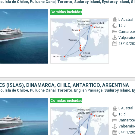
Comidas incluidas
L Austral
15 d
Camarote 
Valparaís
28/10/20
S (ISLAS), DINAMARCA, CHILE, ANTÁRTICO, ARGENTINA
Comidas incluidas
L Austral
15 d
Camarote
Valparaís
04/11/20