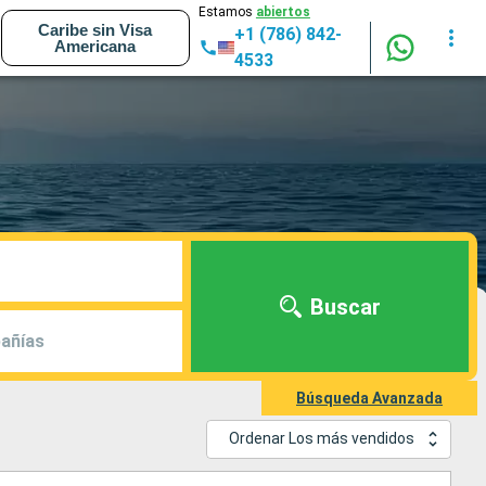
Estamos
abiertos
Caribe sin Visa
+1 (786) 842-
Americana
4533
Buscar
añías
Búsqueda Avanzada
Ordenar Los más vendidos