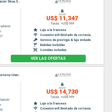
Itinerario : Valparaíso, Isla de Chiloe, Pulluche Canal, Toronto, Suduroy Island, Eysturoy Island, Glacier Skua, Estero Las Montanas, Magallanes (Estrecho), Gudhjem, Islas Tuckers, Streymoy Island, Îles Charcot, Puerto Williams, Ushuaia
desde
US$ 11,347
Tasas: +US$ 999
exterior
Lujo a la francesa
o
Conexión wifi ilimitado de cortesía
27
Servicio de prestigio & lujo incluido
Bebidas incluidas
Comidas incluidas
VER LAS OFERTAS
Itinerario : Valparaíso, Isla de Chiloe, Pulluche Canal, Toronto, English Passage, Suduroy Island, Eysturoy Island, Glacier Skua, Estero Las Montanas, Magallanes (Estrecho), Gudhjem, Islas Tuckers, Streymoy Island, Îles Charcot, Puerto Williams, Ushuaia
desde
US$ 14,730
Tasas: +US$ 999
 balcón
Lujo a la francesa
o
Conexión wifi ilimitado de cortesía
26