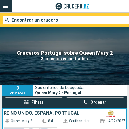
Encontrar un crucero
Nuestros destinos
Cruceros Portugal sobre Queen Mary 2
3 cruceros encontrados
Fecha de salida
Puertos
Compañías
3
Sus criterios de búsqueda:
Buscar
Queen Mary 2 - Portugal
cruceros
Filtrar
Ordenar
REINO UNIDO, ESPAÑA, PORTUGAL
Queen Mary 2
8 d
Southampton
14/02/2027