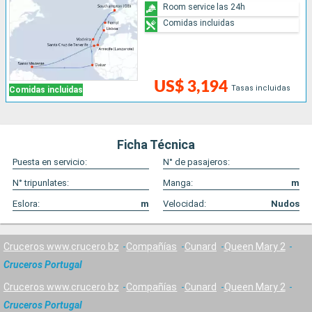
Room service las 24h
Comidas incluidas
US$ 3,194
Tasas incluidas
Comidas incluidas
Ficha Técnica
Puesta en servicio:
N° de pasajeros:
N° tripunlates:
Manga:
m
Eslora:
m
Velocidad:
Nudos
Cruceros www.crucero.bz
Compañías
Cunard
Queen Mary 2
Cruceros Portugal
Cruceros www.crucero.bz
Compañías
Cunard
Queen Mary 2
Cruceros Portugal