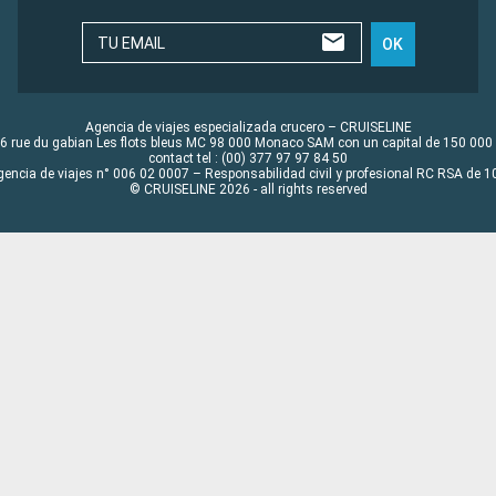
TU EMAIL
OK
Agencia de viajes especializada crucero – CRUISELINE
6 rue du gabian Les flots bleus MC 98 000 Monaco SAM con un capital de 150 000
contact tel : (00) 377 97 97 84 50
gencia de viajes n° 006 02 0007 – Responsabilidad civil y profesional RC RSA de
© CRUISELINE 2026 - all rights reserved