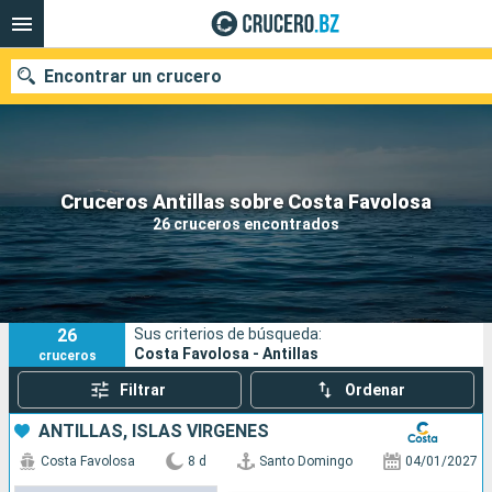
Encontrar un crucero
Nuestros destinos
Cruceros Antillas sobre Costa Favolosa
26 cruceros encontrados
Fecha de salida
Puertos
Compañías
26
Sus criterios de búsqueda:
Buscar
Costa Favolosa - Antillas
cruceros
Filtrar
Ordenar
ANTILLAS, ISLAS VÍRGENES
Costa Favolosa
8 d
Santo Domingo
04/01/2027