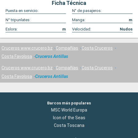
Ficha Técnica
Puesta en servicio:
N° de pasajeros:
N° tripunlates:
Manga:
m
Eslora:
m
Velocidad:
Nudos
Cruceros www.crucero.bz
Compañías
Costa Cruceros
Costa Favolosa
Cruceros Antillas
Cruceros www.crucero.bz
Compañías
Costa Cruceros
Costa Favolosa
Cruceros Antillas
Barcos más populares
MSC World Europa
Icon of the Seas
Costa Toscana