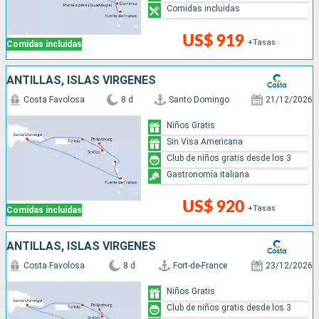
Comidas incluidas
US$ 919
+Tasas
Comidas incluidas
ANTILLAS, ISLAS VÍRGENES
Costa Favolosa
8 d
Santo Domingo
21/12/2026
Niños Gratis
Sin Visa Americana
Club de niños gratis desde los 3
Gastronomía italiana
US$ 920
+Tasas
Comidas incluidas
ANTILLAS, ISLAS VÍRGENES
Costa Favolosa
8 d
Fort-de-France
23/12/2026
Niños Gratis
Club de niños gratis desde los 3