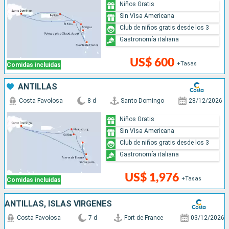
Niños Gratis
Sin Visa Americana
Club de niños gratis desde los 3
Gastronomía italiana
US$ 600
+Tasas
Comidas incluidas
ANTILLAS
Costa Favolosa
8 d
Santo Domingo
28/12/2026
Niños Gratis
Sin Visa Americana
Club de niños gratis desde los 3
Gastronomía italiana
US$ 1,976
+Tasas
Comidas incluidas
ANTILLAS, ISLAS VÍRGENES
Costa Favolosa
7 d
Fort-de-France
03/12/2026