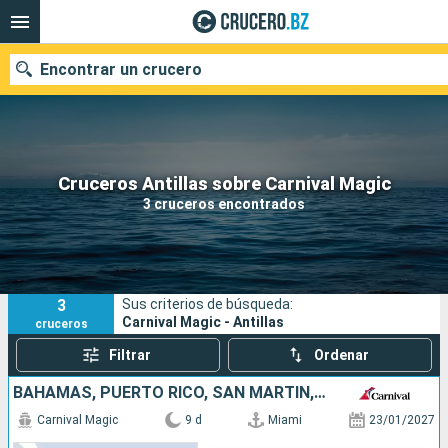
Encontrar un crucero
Nuestros destinos
Cruceros Antillas sobre Carnival Magic
3 cruceros encontrados
Fecha de salida
Puertos
Compañías
3
Sus criterios de búsqueda:
Buscar
Carnival Magic - Antillas
cruceros
Filtrar
Ordenar
BAHAMAS, PUERTO RICO, SAN MARTÍN, ESTADOS UNIDOS
Carnival Magic
9 d
Miami
23/01/2027