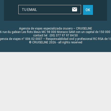
TU EMAIL
OK
Agencia de viajes especializada crucero – CRUISELINE
6 rue du gabian Les flots bleus MC 98 000 Monaco SAM con un capital de 150 000
contact tel : (00) 377 97 97 84 50
gencia de viajes n° 006 02 0007 – Responsabilidad civil y profesional RC RSA de
© CRUISELINE 2026 - all rights reserved