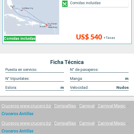
Comidas incluidas
US$ 540
+Tasas
Comidas incluidas
Ficha Técnica
Puesta en servicio:
N° de pasajeros:
N° tripunlates:
Manga:
m
Eslora:
m
Velocidad:
Nudos
Cruceros www.crucero.bz
Compañías
Carnival
Carnival Magic
Cruceros Antillas
Cruceros www.crucero.bz
Compañías
Carnival
Carnival Magic
Cruceros Antillas