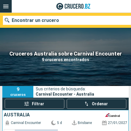
Encontrar un crucero
Nuestros destinos
Cruceros Australia sobre Carnival Encounter
9 cruceros encontrados
Fecha de salida
Puertos
Compañías
9
Sus criterios de búsqueda:
Buscar
Carnival Encounter - Australia
cruceros
Filtrar
Ordenar
AUSTRALIA
Carnival Encounter
5 d
Brisbane
27/01/2027