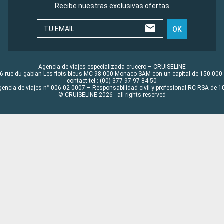
Recibe nuestras exclusivas ofertas
TU EMAIL
OK
Agencia de viajes especializada crucero – CRUISELINE
6 rue du gabian Les flots bleus MC 98 000 Monaco SAM con un capital de 150 000
contact tel : (00) 377 97 97 84 50
gencia de viajes n° 006 02 0007 – Responsabilidad civil y profesional RC RSA de
© CRUISELINE 2026 - all rights reserved