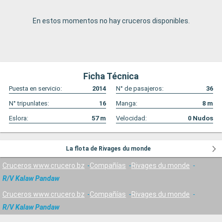
En estos momentos no hay cruceros disponibles.
Ficha Técnica
Puesta en servicio:
2014
N° de pasajeros:
36
N° tripunlates:
16
Manga:
8
m
Eslora:
57
m
Velocidad:
0
Nudos
La flota de Rivages du monde
Cruceros www.crucero.bz
Compañías
Rivages du monde
R/V Kalaw Pandaw
Cruceros www.crucero.bz
Compañías
Rivages du monde
R/V Kalaw Pandaw