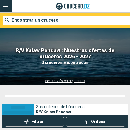
Encontrar un crucero
R/V Kalaw Pandaw : Nuestras ofertas de
Nuestros destinos
cruceros 2026 - 2027
0 cruceros encontrados
Fecha de salida
Puertos
Compañías
Ver las 2 fotos siguientes
Buscar
Sus criterios de búsqueda:
R/V Kalaw Pandaw
Filtrar
Ordenar