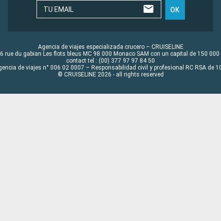
TU EMAIL
OK
Agencia de viajes especializada crucero – CRUISELINE
6 rue du gabian Les flots bleus MC 98 000 Monaco SAM con un capital de 150 000
contact tel : (00) 377 97 97 84 50
gencia de viajes n° 006 02 0007 – Responsabilidad civil y profesional RC RSA de
© CRUISELINE 2026 - all rights reserved