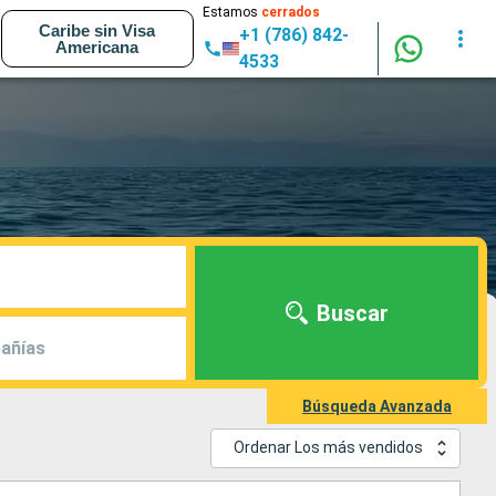
Estamos
cerrados
Caribe sin Visa
+1 (786) 842-
Americana
4533
Buscar
añías
Búsqueda Avanzada
Ordenar Los más vendidos