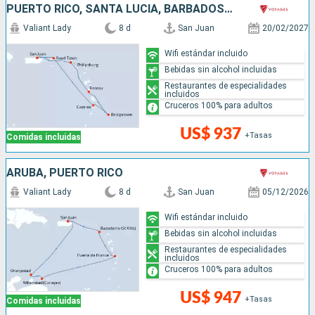
PUERTO RICO, SANTA LUCIA, BARBADOS, DOMINICA, SAN MARTÍN
Valiant Lady
8 d
San Juan
20/02/2027
Wifi estándar incluido
Bebidas sin alcohol incluidas
Restaurantes de especialidades
incluidos
Cruceros 100% para adultos
US$ 937
+Tasas
Comidas incluidas
ARUBA, PUERTO RICO
Valiant Lady
8 d
San Juan
05/12/2026
Wifi estándar incluido
Bebidas sin alcohol incluidas
Restaurantes de especialidades
incluidos
Cruceros 100% para adultos
US$ 947
+Tasas
Comidas incluidas