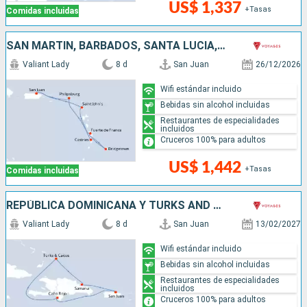
US$ 1,337
+Tasas
Comidas incluidas
SAN MARTÍN, BARBADOS, SANTA LUCIA, ANTIGUA Y BARBUDA, PUERTO RICO
Valiant Lady
8 d
San Juan
26/12/2026
Wifi estándar incluido
Bebidas sin alcohol incluidas
Restaurantes de especialidades
incluidos
Cruceros 100% para adultos
US$ 1,442
+Tasas
Comidas incluidas
REPÚBLICA DOMINICANA Y TURKS AND CAICOS
Valiant Lady
8 d
San Juan
13/02/2027
Wifi estándar incluido
Bebidas sin alcohol incluidas
Restaurantes de especialidades
incluidos
Cruceros 100% para adultos