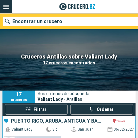
Encontrar un crucero
Nuestros destinos
Cruceros Antillas sobre Valiant Lady
17 cruceros encontrados
Fecha de salida
Puertos
Compañías
17
Sus criterios de búsqueda:
Buscar
Valiant Lady - Antillas
cruceros
Filtrar
Ordenar
PUERTO RICO, ARUBA, ANTIGUA Y BARBUDA, SAN MARTÍN
Valiant Lady
8 d
San Juan
06/02/2027