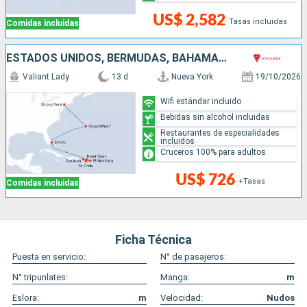
US$ 2,582
Tasas incluidas
Comidas incluidas
ESTADOS UNIDOS, BERMUDAS, BAHAMAS, SAN MARTÍN, PUERTO RICO
Valiant Lady
13 d
Nueva York
19/10/2026
Wifi estándar incluido
Bebidas sin alcohol incluidas
Restaurantes de especialidades
incluidos
Cruceros 100% para adultos
US$ 726
+Tasas
Comidas incluidas
Ficha Técnica
Puesta en servicio:
N° de pasajeros:
N° tripunlates:
Manga:
m
Eslora:
m
Velocidad:
Nudos