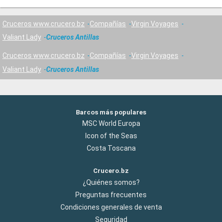
Cruceros www.crucero.bz
Compañías
Virgin Voyages
Valiant Lady
Cruceros Antillas
Cruceros www.crucero.bz
Compañías
Virgin Voyages
Valiant Lady
Cruceros Antillas
Barcos más populares
MSC World Europa
Icon of the Seas
Costa Toscana
Crucero.bz
¿Quiénes somos?
Preguntas frecuentes
Condiciones generales de venta
Seguridad