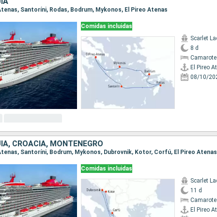
ÍA
o Atenas, Santoríni, Rodas, Bodrum, Mykonos, El Pireo Atenas
Comidas incluidas
Scarlet La
8 d
Camarote
El Pireo A
08/10/20
UÍA, CROACIA, MONTENEGRO
o Atenas, Santoríni, Bodrum, Mykonos, Dubrovnik, Kotor, Corfú, El Pireo Atenas
Comidas incluidas
Scarlet La
11 d
Camarote
El Pireo A