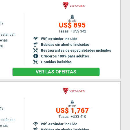
desde
dy
US$ 895
Tasas: +US$ 342
 estándar
Wifi estándar incluido
tenas
Bebidas sin alcohol incluidas
28
Restaurantes de especialidades incluidos
Cruceros 100% para adultos
Comidas incluidas
VER LAS OFERTAS
desde
dy
US$ 1,767
Tasas: +US$ 410
 estándar
Wifi estándar incluido
tenas
Bebidas sin alcohol incluidas