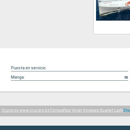
Puesta en servicio:
Manga:
m
Cruceros www.crucero.bz
Compañías
Virgin Voyages
Scarlet Lady
Cru