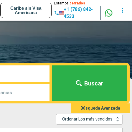
Estamos
cerrados
Caribe sin Visa
+1 (786) 842-
Americana
4533
Buscar
añías
Búsqueda Avanzada
Ordenar Los más vendidos