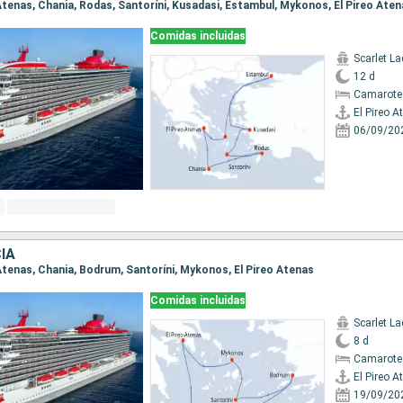
o Atenas, Chania, Rodas, Santoríni, Kusadasi, Estambul, Mykonos, El Pireo Ate
Comidas incluidas
Scarlet La
12 d
Camarote
El Pireo A
06/09/20
IA
o Atenas, Chania, Bodrum, Santoríni, Mykonos, El Pireo Atenas
Comidas incluidas
Scarlet La
8 d
Camarote
El Pireo A
19/09/20