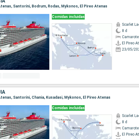
IA
o Atenas, Santoríni, Bodrum, Rodas, Mykonos, El Pireo Atenas
Comidas incluidas
Scarlet La
8 d
Camarote
El Pireo A
23/05/20
ÍA
o Atenas, Santoríni, Chania, Kusadasi, Mykonos, El Pireo Atenas
Comidas incluidas
Scarlet La
8 d
Camarote
El Pireo A