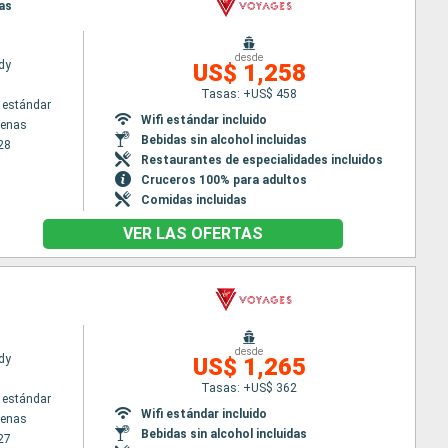
nas
desde
dy
US$ 1,258
Tasas: +US$ 458
 estándar
Wifi estándar incluido
tenas
Bebidas sin alcohol incluidas
28
Restaurantes de especialidades incluidos
Cruceros 100% para adultos
Comidas incluidas
VER LAS OFERTAS
desde
dy
US$ 1,265
Tasas: +US$ 362
 estándar
Wifi estándar incluido
tenas
Bebidas sin alcohol incluidas
27