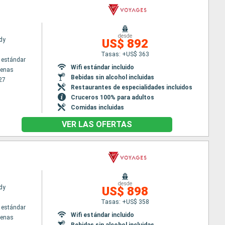
desde
dy
US$ 892
Tasas: +US$ 363
 estándar
Wifi estándar incluido
tenas
Bebidas sin alcohol incluidas
27
Restaurantes de especialidades incluidos
Cruceros 100% para adultos
Comidas incluidas
VER LAS OFERTAS
desde
dy
US$ 898
Tasas: +US$ 358
 estándar
Wifi estándar incluido
tenas
Bebidas sin alcohol incluidas