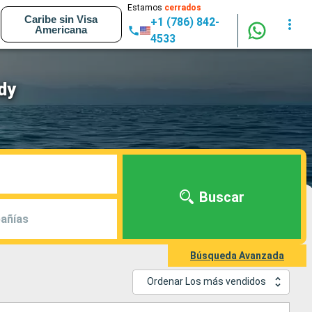
Estamos
cerrados
Caribe sin Visa
+1 (786) 842-
Americana
4533
dy
Buscar
añías
Búsqueda Avanzada
Ordenar Los más vendidos