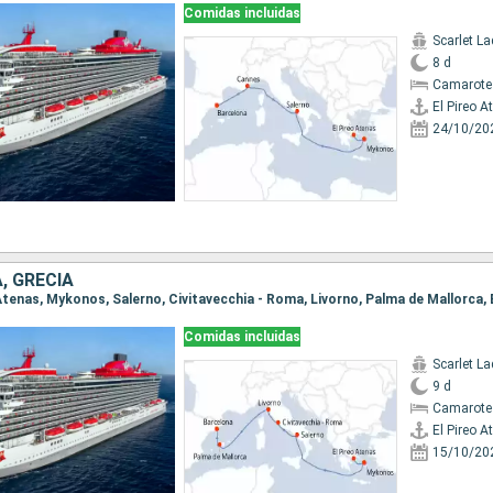
Comidas incluidas
Scarlet La
8 d
Camarote
El Pireo A
24/10/20
A, GRECIA
o Atenas, Mykonos, Salerno, Civitavecchia - Roma, Livorno, Palma de Mallorca,
Comidas incluidas
Scarlet La
9 d
Camarote
El Pireo A
15/10/20