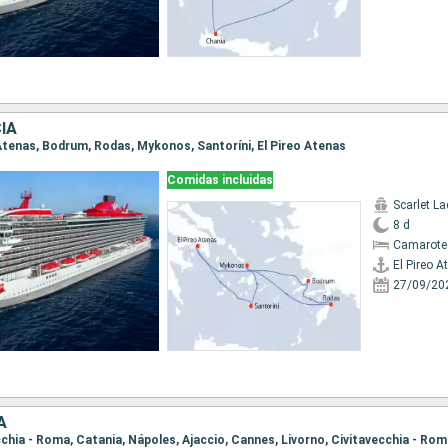
IA
o Atenas, Bodrum, Rodas, Mykonos, Santoríni, El Pireo Atenas
Comidas incluidas
Scarlet La
8 d
Camarote
El Pireo A
27/09/20
A
ecchia - Roma, Catania, Nápoles, Ajaccio, Cannes, Livorno, Civitavecchia - Ro