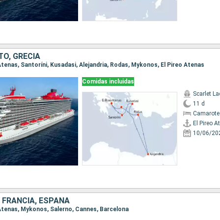
TO, GRECIA
o Atenas, Santoríni, Kusadasi, Alejandria, Rodas, Mykonos, El Pireo Atenas
Comidas incluidas
Scarlet La
11 d
Camarote
El Pireo A
10/06/20
, FRANCIA, ESPAÑA
o Atenas, Mykonos, Salerno, Cannes, Barcelona