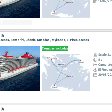
16/07/20
ÍA
o Atenas, Santoríni, Chania, Kusadasi, Mykonos, El Pireo Atenas
Comidas incluidas
Scarlet La
8 d
Camarote
El Pireo A
20/08/20
ÍA