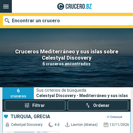
Encontrar un crucero
Cruceros Mediterráneo y sus islas sobre
Nuestros destinos
Celestyal Discovery
6 cruceros encontrados
Fecha de salida
Puertos
Compañías
6
Sus criterios de búsqueda:
Buscar
Celestyal Discovery - Mediterráneo y sus islas
cruceros
Filtrar
Ordenar
TURQUÍA, GRECIA
Celestyal Discovery
4 d
Lavrion (Atenas)
13/11/2026