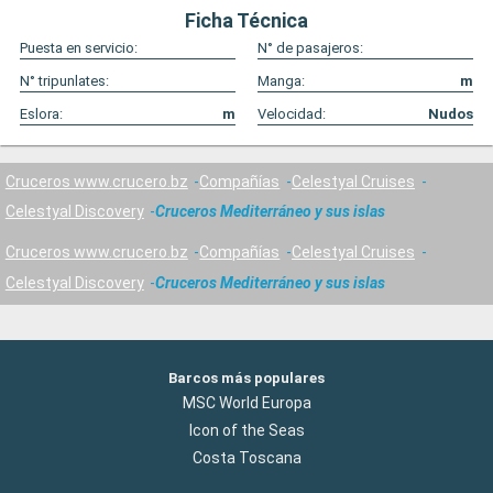
Ficha Técnica
Puesta en servicio:
N° de pasajeros:
N° tripunlates:
Manga:
m
Eslora:
m
Velocidad:
Nudos
Cruceros www.crucero.bz
Compañías
Celestyal Cruises
Celestyal Discovery
Cruceros Mediterráneo y sus islas
Cruceros www.crucero.bz
Compañías
Celestyal Cruises
Celestyal Discovery
Cruceros Mediterráneo y sus islas
Barcos más populares
MSC World Europa
Icon of the Seas
Costa Toscana