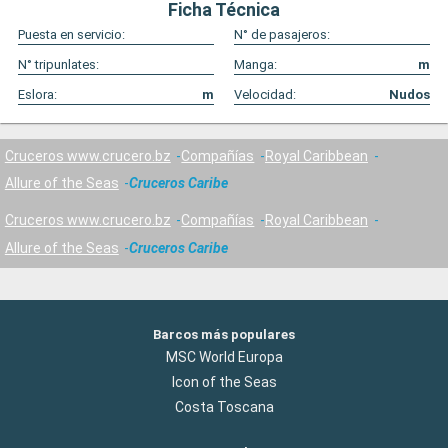
Ficha Técnica
Puesta en servicio:
N° de pasajeros:
N° tripunlates:
Manga:
m
Eslora:
m
Velocidad:
Nudos
Cruceros www.crucero.bz
Compañías
Royal Caribbean
Allure of the Seas
Cruceros Caribe
Cruceros www.crucero.bz
Compañías
Royal Caribbean
Allure of the Seas
Cruceros Caribe
Barcos más populares
MSC World Europa
Icon of the Seas
Costa Toscana