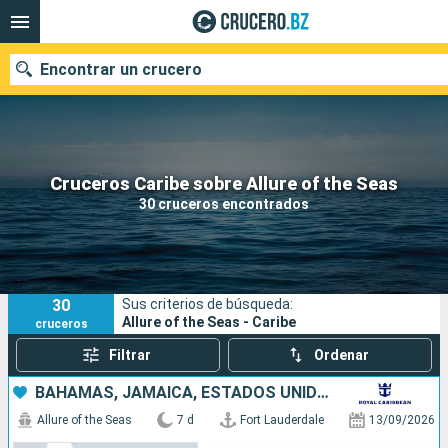
Encontrar un crucero
Nuestros destinos
Cruceros Caribe sobre Allure of the Seas
30 cruceros encontrados
Fecha de salida
Puertos
Compañías
30
Sus criterios de búsqueda:
Buscar
Allure of the Seas - Caribe
cruceros
Filtrar
Ordenar
BAHAMAS, JAMAICA, ESTADOS UNIDOS
Allure of the Seas
7 d
Fort Lauderdale
13/09/2026