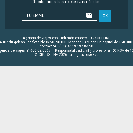
Recibe nuestras exclusivas ofertas
TU EMAIL
OK
Agencia de viajes especializada crucero – CRUISELINE
6 rue du gabian Les flots bleus MC 98 000 Monaco SAM con un capital de 150 000
contact tel : (00) 377 97 97 84 50
gencia de viajes n° 006 02 0007 – Responsabilidad civil y profesional RC RSA de
© CRUISELINE 2026 - all rights reserved