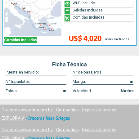
Wi-Fi incluido
Bebidas Incluidas
Comidas incluidas
US$ 4,020
Tasas incluidas
Comidas incluidas
Ficha Técnica
Puesta en servicio:
N° de pasajeros:
N° tripunlates:
Manga:
m
Eslora:
m
Velocidad:
Nudos
Cruceros www.crucero.bz
Compañías
Explora Journeys
EXPLORA V
Cruceros Islas Griegas
Cruceros www.crucero.bz
Compañías
Explora Journeys
EXPLORA V
Cruceros Islas Griegas