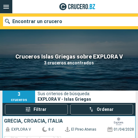
Encontrar un crucero
Nuestros destinos
Cruceros Islas Griegas sobre EXPLORA V
3 cruceros encontrados
Fecha de salida
Puertos
Compañías
3
Sus criterios de búsqueda:
Buscar
EXPLORA V - Islas Griegas
cruceros
Filtrar
Ordenar
GRECIA, CROACIA, ITALIA
EXPLORA V
8 d
El Pireo Atenas
01/04/2028