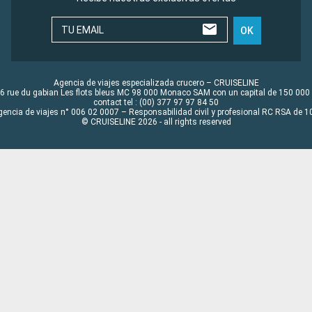
TU EMAIL
OK
Agencia de viajes especializada crucero – CRUISELINE
6 rue du gabian Les flots bleus MC 98 000 Monaco SAM con un capital de 150 000
contact tel : (00) 377 97 97 84 50
gencia de viajes n° 006 02 0007 – Responsabilidad civil y profesional RC RSA de
© CRUISELINE 2026 - all rights reserved