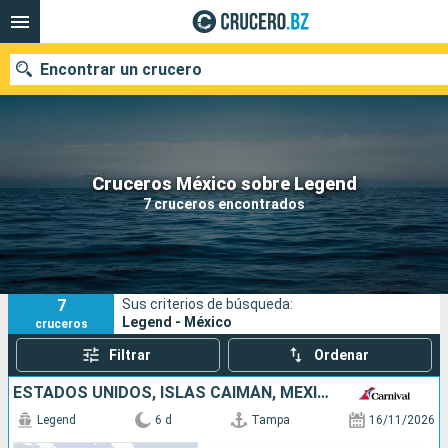
Encontrar un crucero
Nuestros destinos
Cruceros México sobre Legend
7 cruceros encontrados
Fecha de salida
Puertos
Compañías
7
Sus criterios de búsqueda:
Buscar
Legend - México
cruceros
Filtrar
Ordenar
ESTADOS UNIDOS, ISLAS CAIMÁN, MÉXICO
Legend
6 d
Tampa
16/11/2026