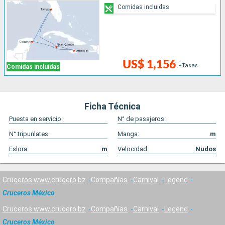
Comidas incluidas
US$ 1,156
+Tasas
Comidas incluidas
Ficha Técnica
Puesta en servicio:
N° de pasajeros:
N° tripunlates:
Manga:
m
Eslora:
m
Velocidad:
Nudos
Cruceros www.crucero.bz
Compañías
Carnival
Legend
Cruceros México
Cruceros www.crucero.bz
Compañías
Carnival
Legend
Cruceros México