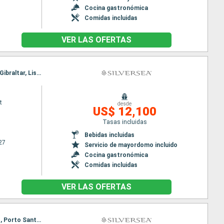
Cocina gastronómica
Comidas incluidas
VER LAS OFERTAS
Itinerario : Barcelona, Palamos, Alcudia, Valencia, Cartagena, Malaga, Tánger, Casablanca, Cadiz, Gibraltar, Lisboa
t
desde
US$ 12,100
Tasas incluidas
Bebidas incluidas
27
Servicio de mayordomo incluido
Cocina gastronómica
Comidas incluidas
VER LAS OFERTAS
Itinerario : Barcelona, Palamos, Palma de Mallorca, Sete, Marsella, Monaco Monte-Carlo, Livorno, Porto Santo Stefano, Civitavecchia - Roma, Barcelona, Palamos, Palma de Mallorca, Sete, Marsella, Monaco Monte-Carlo, Livorno, Porto Santo Stefano, Civitavecchia - Roma