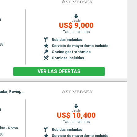
t
desde
US$ 9,000
Tasas incluidas
Bebidas incluidas
28
Servicio de mayordomo incluido
Cocina gastronómica
Comidas incluidas
VER LAS OFERTAS
Itinerario : Civitavecchia - Roma, Nápoles, Amalfi, Naxos Di Giardini, La Valetta, Kotor, Spetses, Zadar, Rovinj, Venecia, Civitavecchia - Roma, Nápoles, Amalfi, Naxos Di Giardini, La Valetta, Kotor, Spetses, Zadar, Rovinj, Venecia
t
desde
US$ 10,400
Tasas incluidas
chia - Roma
Bebidas incluidas
26
Servicio de mayordomo incluido