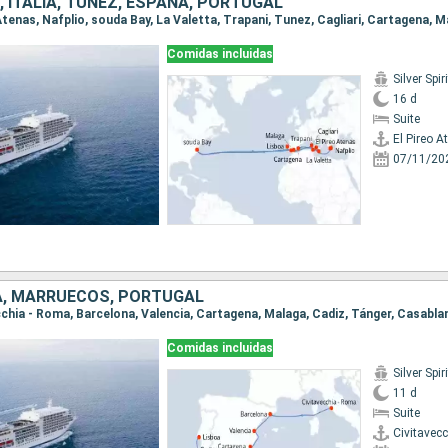
, ITALIA, TÚNEZ, ESPAÑA, PORTUGAL
Comidas incluidas
Silver Spiri
16 d
Suite
El Pireo A
07/11/20
ÑA, MARRUECOS, PORTUGAL
ecchia - Roma, Barcelona, Valencia, Cartagena, Malaga, Cadiz, Tánger, Casabla
Comidas incluidas
Silver Spiri
11 d
Suite
Civitavec