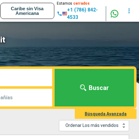
Estamos
cerrados
Caribe sin Visa
+1 (786) 842-
Americana
4533
it
Buscar
añías
Búsqueda Avanzada
Ordenar Los más vendidos