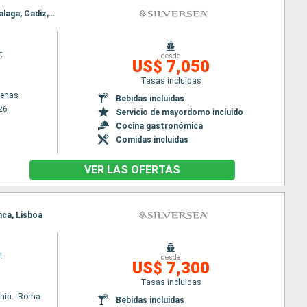
Itinerario : El Pireo Atenas, Nafplio, souda Bay, La Valetta, Trapani, Tunez, Cagliari, Cartagena, Malaga, Cadiz, Lisboa
t
desde
US$ 7,050
Tasas incluidas
tenas
Bebidas incluidas
26
Servicio de mayordomo incluido
Cocina gastronómica
Comidas incluidas
VER LAS OFERTAS
nca, Lisboa
t
desde
US$ 7,300
Tasas incluidas
chia - Roma
Bebidas incluidas