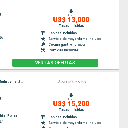
t
desde
US$ 13,000
Tasas incluidas
Bebidas incluidas
26
Servicio de mayordomo incluido
Cocina gastronómica
Comidas incluidas
VER LAS OFERTAS
Itinerario : Civitavecchia - Roma, Salerno, Agropoli, Naxos Di Giardini, La Valetta, Saranda, Kotor, Dubrovnik, Spetses, Ravenna, Trieste, Venecia, Civitavecchia - Roma, Salerno, Agropoli, Naxos Di Giardini, La Valetta, Saranda, Kotor, Dubrovnik, Spetses, Ravenna, Trieste, Venecia
t
desde
US$ 15,200
Tasas incluidas
chia - Roma
Bebidas incluidas
27
Servicio de mayordomo incluido