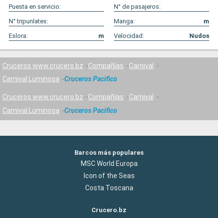
Puesta en servicio:
N° de pasajeros:
N° tripunlates:
Manga:
m
Eslora:
m
Velocidad:
Nudos
Cruceros www.crucero.bz
Compañías
Carnival
Carnival Luminosa
Cruceros Pacifico
Cruceros www.crucero.bz
Compañías
Carnival
Carnival Luminosa
Cruceros Pacifico
Barcos más populares
MSC World Europa
Icon of the Seas
Costa Toscana
Crucero.bz