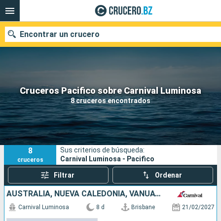
Encontrar un crucero
Nuestros destinos
Cruceros Pacifico sobre Carnival Luminosa
8 cruceros encontrados
Fecha de salida
Puertos
Compañías
8
Sus criterios de búsqueda:
Buscar
Carnival Luminosa - Pacifico
cruceros
Filtrar
Ordenar
AUSTRALIA, NUEVA CALEDONIA, VANUATU
Carnival Luminosa
8 d
Brisbane
21/02/2027