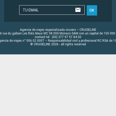
TU EMAIL
OK
Agencia de viajes especializada crucero – CRUISELINE
6 rue du gabian Les flots bleus MC 98 000 Monaco SAM con un capital de 150 000
contact tel : (00) 377 97 97 84 50
gencia de viajes n° 006 02 0007 – Responsabilidad civil y profesional RC RSA de
© CRUISELINE 2026 - all rights reserved