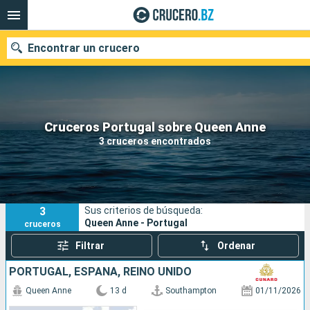
Encontrar un crucero
Nuestros destinos
Cruceros Portugal sobre Queen Anne
3 cruceros encontrados
Fecha de salida
Puertos
Compañías
3
Sus criterios de búsqueda:
Buscar
Queen Anne - Portugal
cruceros
Filtrar
Ordenar
PORTUGAL, ESPAÑA, REINO UNIDO
Queen Anne
13 d
Southampton
01/11/2026