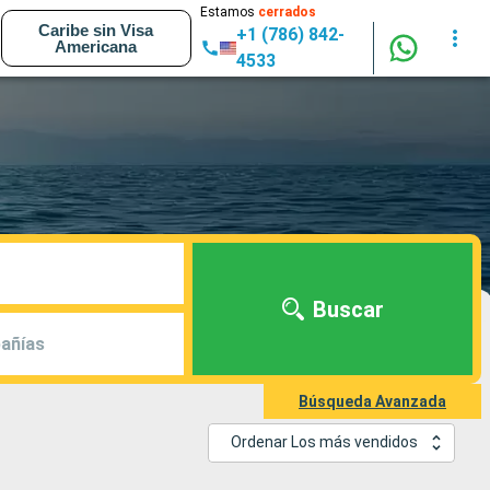
Estamos
cerrados
Caribe sin Visa
+1 (786) 842-
Americana
4533
Buscar
añías
Búsqueda Avanzada
Ordenar Los más vendidos