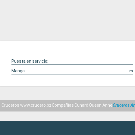
Puesta en servicio:
Manga:
m
Cruceros www.crucero.bz
Compañías
Cunard
Queen Anne
Cruceros Ar