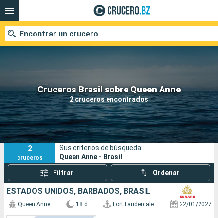
Encontrar un crucero
Nuestros destinos
Cruceros Brasil sobre Queen Anne
2 cruceros encontrados
Fecha de salida
Puertos
Compañías
2
Sus criterios de búsqueda:
Buscar
Queen Anne - Brasil
cruceros
Filtrar
Ordenar
ESTADOS UNIDOS, BARBADOS, BRASIL
Queen Anne
18 d
Fort Lauderdale
22/01/2027