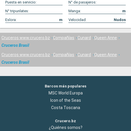
Puesta en servicio:
N° de pasajeros:
N° tripunlates:
Manga:
m
Eslora:
m
Velocidad:
Nudos
Cruceros www.crucero.bz
Compañías
Cunard
Queen Anne
Cruceros Brasil
Cruceros www.crucero.bz
Compañías
Cunard
Queen Anne
Cruceros Brasil
Barcos más populares
MSC World Europa
Icon of the Seas
Costa Toscana
Crucero.bz
¿Quiénes somos?