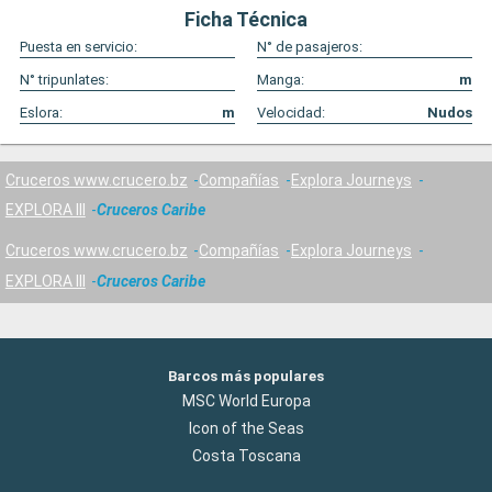
Ficha Técnica
Puesta en servicio:
N° de pasajeros:
N° tripunlates:
Manga:
m
Eslora:
m
Velocidad:
Nudos
Cruceros www.crucero.bz
Compañías
Explora Journeys
EXPLORA III
Cruceros Caribe
Cruceros www.crucero.bz
Compañías
Explora Journeys
EXPLORA III
Cruceros Caribe
Barcos más populares
MSC World Europa
Icon of the Seas
Costa Toscana