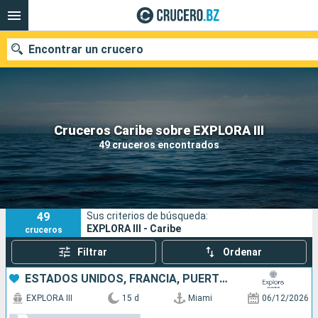
Encontrar un crucero
Nuestros destinos
Cruceros Caribe sobre EXPLORA III
49 cruceros encontrados
Fecha de salida
Puertos
Compañías
49
Sus criterios de búsqueda:
Buscar
EXPLORA III - Caribe
cruceros
Filtrar
Ordenar
ESTADOS UNIDOS, FRANCIA, PUERTO RICO, , ANTIGUA Y BARBUDA
EXPLORA III
15 d
Miami
06/12/2026