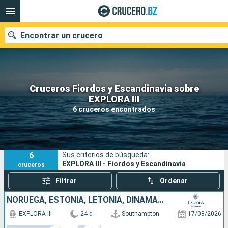
Encontrar un crucero
Cruceros Fiordos y Escandinavia sobre
Nuestros destinos
EXPLORA III
6 cruceros encontrados
Fecha de salida
Puertos
Compañías
6
Sus criterios de búsqueda:
Buscar
EXPLORA III - Fiordos y Escandinavia
cruceros
Filtrar
Ordenar
NORUEGA, ESTONIA, LETONIA, DINAMARCA, SUECIA, ALEMANIA, REINO UNIDO
EXPLORA III
24 d
Southampton
17/08/2026