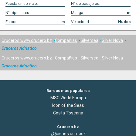
Puesta en servicio:
N° de pasajeros:
N° tripunlates:
Manga:
m
Eslora:
m
Velocidad:
Nudos
Cruceros www.crucero.bz
Compañías
Silversea
Silver Nova
Cruceros Adriatico
Cruceros www.crucero.bz
Compañías
Silversea
Silver Nova
Cruceros Adriatico
Barcos más populares
MSC World Europa
Icon of the Seas
Costa Toscana
Crucero.bz
¿Quiénes somos?