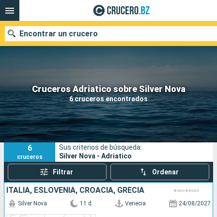
Encontrar un crucero
Nuestros destinos
Cruceros Adriatico sobre Silver Nova
6 cruceros encontrados
Fecha de salida
Puertos
Compañías
6
Sus criterios de búsqueda:
Buscar
Silver Nova - Adriatico
cruceros
Filtrar
Ordenar
ITALIA, ESLOVENIA, CROACIA, GRECIA
Silver Nova
11 d
Venecia
24/08/2027