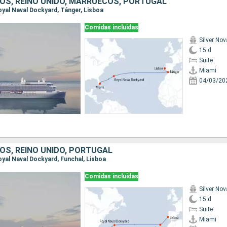
OS, REINO UNIDO, MARRUECOS, PORTUGAL
Royal Naval Dockyard, Tánger, Lisboa
Comidas incluidas
Silver Nov
15 d
Suite
Miami
04/03/20
OS, REINO UNIDO, PORTUGAL
Royal Naval Dockyard, Funchal, Lisboa
Comidas incluidas
Silver Nov
15 d
Suite
Miami