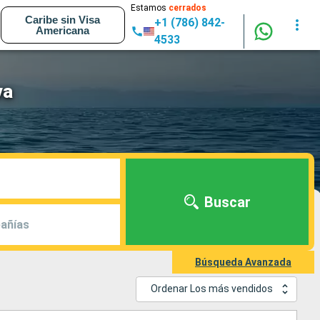
Estamos
cerrados
Caribe sin Visa
+1 (786) 842-
Americana
4533
va
Buscar
añías
Búsqueda Avanzada
Ordenar Los más vendidos