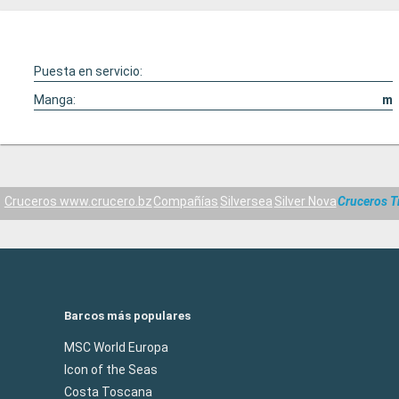
Puesta en servicio:
Manga:
m
Cruceros www.crucero.bz
Compañías
Silversea
Silver Nova
Cruceros T
Barcos más populares
MSC World Europa
Icon of the Seas
Costa Toscana