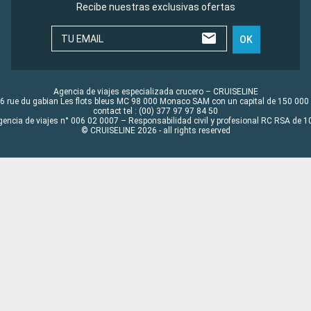
Recibe nuestras exclusivas ofertas
TU EMAIL
OK
Agencia de viajes especializada crucero – CRUISELINE
6 rue du gabian Les flots bleus MC 98 000 Monaco SAM con un capital de 150 000
contact tel : (00) 377 97 97 84 50
gencia de viajes n° 006 02 0007 – Responsabilidad civil y profesional RC RSA de
© CRUISELINE 2026 - all rights reserved