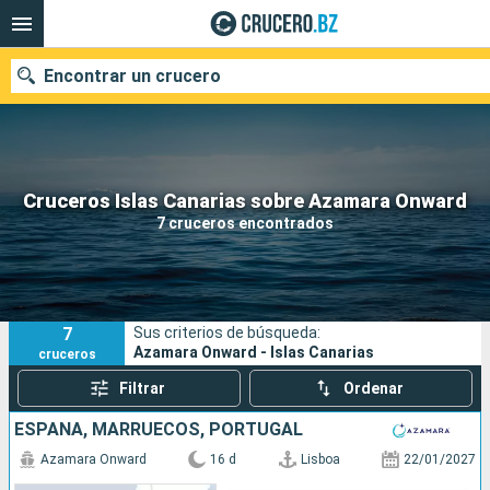
Encontrar un crucero
Nuestros destinos
Cruceros Islas Canarias sobre Azamara Onward
7 cruceros encontrados
Fecha de salida
Puertos
Compañías
7
Sus criterios de búsqueda:
Buscar
Azamara Onward - Islas Canarias
cruceros
Filtrar
Ordenar
ESPAÑA, MARRUECOS, PORTUGAL
Azamara Onward
16 d
Lisboa
22/01/2027