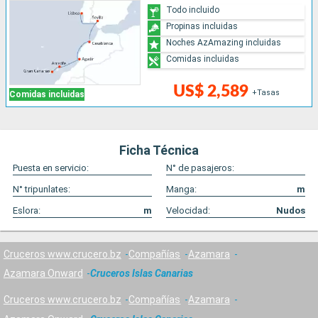
Todo incluido
Propinas incluidas
Noches AzAmazing incluidas
Comidas incluidas
US$ 2,589
+Tasas
Comidas incluidas
Ficha Técnica
Puesta en servicio:
N° de pasajeros:
N° tripunlates:
Manga:
m
Eslora:
m
Velocidad:
Nudos
Cruceros www.crucero.bz
Compañías
Azamara
Azamara Onward
Cruceros Islas Canarias
Cruceros www.crucero.bz
Compañías
Azamara