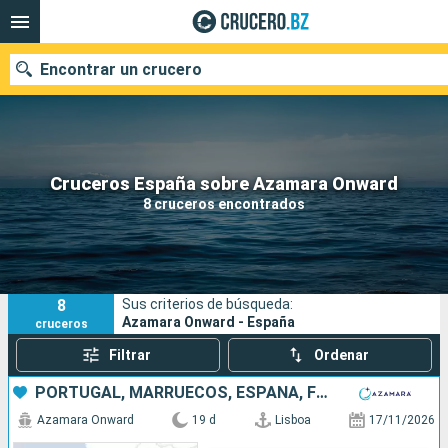
Encontrar un crucero
Nuestros destinos
Cruceros España sobre Azamara Onward
8 cruceros encontrados
Fecha de salida
Puertos
Compañías
8
Sus criterios de búsqueda:
Buscar
Azamara Onward - España
cruceros
Filtrar
Ordenar
PORTUGAL, MARRUECOS, ESPAÑA, FRANCIA, ITALIA
Azamara Onward
19 d
Lisboa
17/11/2026