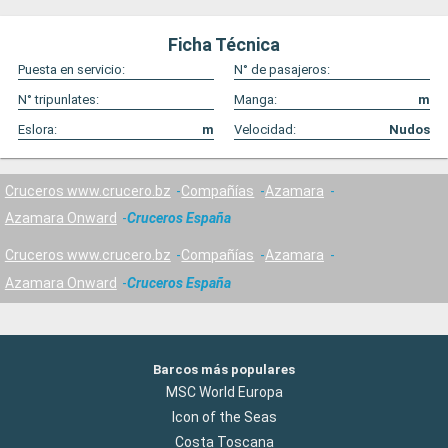
Ficha Técnica
Puesta en servicio:
N° de pasajeros:
N° tripunlates:
Manga:
m
Eslora:
m
Velocidad:
Nudos
Cruceros www.crucero.bz
Compañías
Azamara
Azamara Onward
Cruceros España
Cruceros www.crucero.bz
Compañías
Azamara
Azamara Onward
Cruceros España
Barcos más populares
MSC World Europa
Icon of the Seas
Costa Toscana