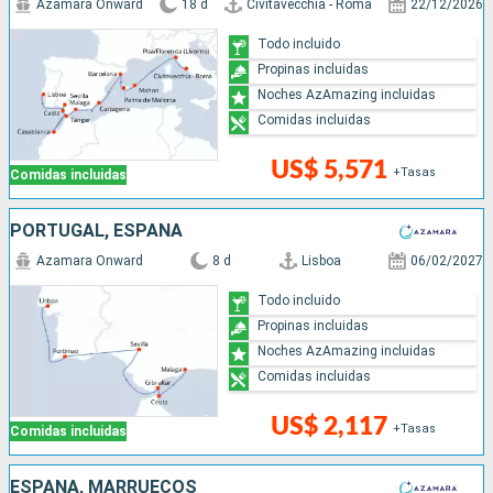
Azamara Onward
18 d
Civitavecchia - Roma
22/12/2026
Todo incluido
Propinas incluidas
Noches AzAmazing incluidas
Comidas incluidas
US$ 5,571
+Tasas
Comidas incluidas
PORTUGAL, ESPAÑA
Azamara Onward
8 d
Lisboa
06/02/2027
Todo incluido
Propinas incluidas
Noches AzAmazing incluidas
Comidas incluidas
US$ 2,117
+Tasas
Comidas incluidas
ESPAÑA, MARRUECOS