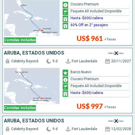
Crucero Premium
Paquete All Included Disponible
Hasta -$600/cabina
60% Off en 2° pasajero
US$ 961
+Tasas
Comidas incluidas
ARUBA, ESTADOS UNIDOS
Celebrity Beyond
9 d
Fort Lauderdale
20/11/2027
Barco Nuevo
Crucero Premium
Paquete All Included Disponible
Hasta -$600/cabina
US$ 997
+Tasas
Comidas incluidas
ARUBA, ESTADOS UNIDOS
Celebrity Beyond
9 d
Fort Lauderdale
12/02/2028