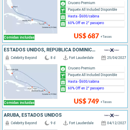
Crucero Premium
Paquete All Included Disponible
Hasta -$600/cabina
60% Off en 2° pasajero
US$ 687
+Tasas
Comidas incluidas
ESTADOS UNIDOS, REPÚBLICA DOMINICANA
Celebrity Beyond
8 d
Fort Lauderdale
25/04/2027
Crucero Premium
Paquete All Included Disponible
Hasta -$600/cabina
60% Off en 2° pasajero
US$ 749
+Tasas
Comidas incluidas
ARUBA, ESTADOS UNIDOS
Celebrity Beyond
9 d
Fort Lauderdale
04/12/2027