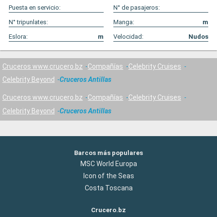
Puesta en servicio:
N° de pasajeros:
N° tripunlates:
Manga:
m
Eslora:
m
Velocidad:
Nudos
Cruceros www.crucero.bz
Compañías
Celebrity Cruises
Celebrity Beyond
Cruceros Antillas
Cruceros www.crucero.bz
Compañías
Celebrity Cruises
Celebrity Beyond
Cruceros Antillas
Barcos más populares
MSC World Europa
Icon of the Seas
Costa Toscana
Crucero.bz