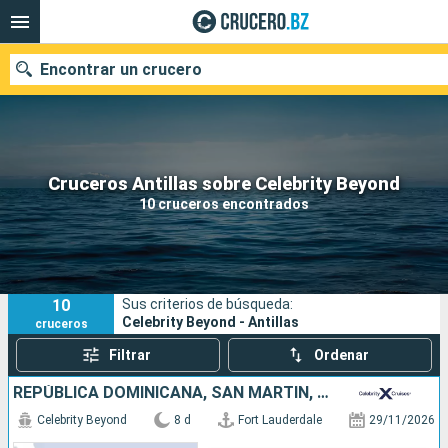
Encontrar un crucero
Nuestros destinos
Cruceros Antillas sobre Celebrity Beyond
10 cruceros encontrados
Fecha de salida
Puertos
Compañías
10
Sus criterios de búsqueda:
Buscar
Celebrity Beyond - Antillas
cruceros
Filtrar
Ordenar
REPÚBLICA DOMINICANA, SAN MARTÍN, ESTADOS UNIDOS
Celebrity Beyond
8 d
Fort Lauderdale
29/11/2026