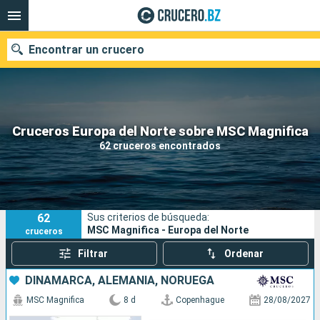
Encontrar un crucero
Nuestros destinos
Cruceros Europa del Norte sobre MSC Magnifica
62 cruceros encontrados
Fecha de salida
Puertos
Compañías
62
Sus criterios de búsqueda:
Buscar
MSC Magnifica - Europa del Norte
cruceros
Filtrar
Ordenar
DINAMARCA, ALEMANIA, NORUEGA
MSC Magnifica
8 d
Copenhague
28/08/2027