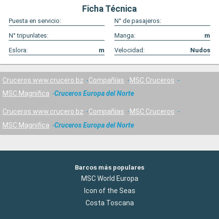
Ficha Técnica
Puesta en servicio:
N° de pasajeros:
N° tripunlates:
Manga:
m
Eslora:
m
Velocidad:
Nudos
Cruceros www.crucero.bz
Compañías
MSC Cruceros
MSC Magnifica
Cruceros Europa del Norte
Cruceros www.crucero.bz
Compañías
MSC Cruceros
MSC Magnifica
Cruceros Europa del Norte
Barcos más populares
MSC World Europa
Icon of the Seas
Costa Toscana