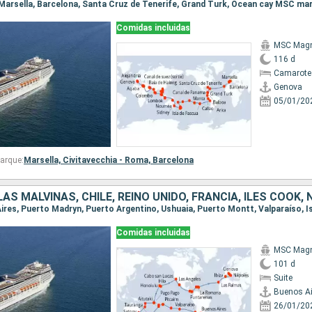
Comidas incluidas
MSC Magn
116 d
Camarote
Genova
05/01/20
arque:
Marsella,
Civitavecchia - Roma,
Barcelona
Comidas incluidas
MSC Magn
101 d
Suite
Buenos Ai
26/01/20