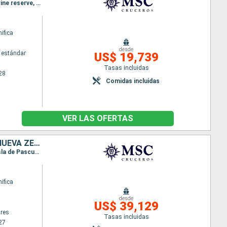
Itinerario : Genova, Marsella, Barcelona, Santa Cruz de Tenerife, Grand Turk, Ocean cay MSC marine reserve, Canal de Panama, Canal panama (Enter), Balboa, Manta, Callao, Arica, Isla de Pascua, Pitcairn, Papeete, Nukualofa, Nouméa, Auckland, Tauranga, Napier, Picton, Wellington, Sidney, Cairns, Lombok, Benoa, Ho Chi Minh-Ville, Baia de Halong, Chan May, Laem Chabang, Sihanoukville, Singapur, Port Kelang, Colombo, Cochin, Bombay, Dubai, Muscat, Aqaba, Canal de suez (sortie), Canal de Suez, Alejandria, Civitavecchia - Roma, Genova
ifica
desde
 estándar
US$ 19,739
Tasas incluidas
28
Comidas incluidas
VER LAS OFERTAS
ARGENTINA, ISLAS MALVINAS, CHILE, REINO UNIDO, FRANCIA, ILES COOK, NUEVA ZELANDA, AUSTRALIA, NUEVA CALEDONIA, VANUATU, SAMOA, ESTADOS UNIDOS, MÉXICO, COSTA RICA, PANAMÁ, REPÚBLICA DOMINICANA, SAN MART
Itinerario : Buenos Aires, Puerto Madryn, Puerto Argentino, Ushuaia, Puerto Montt, Valparaíso, Isla de Pascua, Pitcairn, Papeete, Moorea, Aitutaki, Rarotonga, Bay of Island, Auckland, Tauranga, Christchurch, Dunedin, Milford sound, Hobart, Sidney, Nouméa, Luganville, Pago Pago, Apia, Honolulu, Hilo, Los Angeles, Cabo san Lucas, Puntarenas, Balboa, Canal panama (Enter), Canal de Panama, La Romana, Road Town, Philipsburg, Las Palmas, Ibiza, Nápoles, Civitavecchia - Roma, Genova
ifica
desde
US$ 39,129
res
Tasas incluidas
27