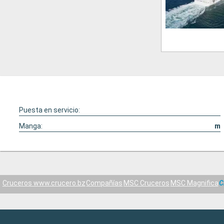
Puesta en servicio:
Manga:
m
Cruceros www.crucero.bz
Compañías
MSC Cruceros
MSC Magnifica
C