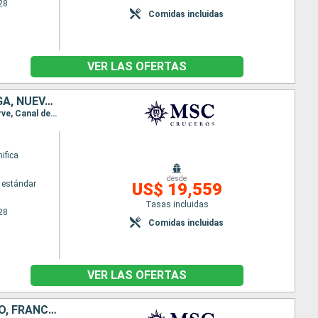
28
Comidas incluidas
VER LAS OFERTAS
ESPAÑA, BAHAMAS, PANAMÁ, ECUADOR, PERÚ, CHILE, REINO UNIDO, TONGA, NUEVA CALEDONIA, NUEVA ZELANDA, AUSTRALIA, INDONESIA, VIETNAM, TAILANDIA, CAMBOYA, SINGAPUR, MALASIA, SRI LANKA, INDIA, EMIRATOS ÁRAB
Itinerario : Marsella, Barcelona, Santa Cruz de Tenerife, Grand Turk, Ocean cay MSC marine reserve, Canal de Panama, Canal panama (Enter), Balboa, Manta, Callao, Arica, Isla de Pascua, Pitcairn, Papeete, Nukualofa, Nouméa, Auckland, Tauranga, Napier, Picton, Wellington, Sidney, Cairns, Lombok, Benoa, Ho Chi Minh-Ville, Baia de Halong, Chan May, Laem Chabang, Sihanoukville, Singapur, Port Kelang, Colombo, Cochin, Bombay, Dubai, Muscat, Aqaba, Canal de suez (sortie), Canal de Suez, Alejandria, Civitavecchia - Roma, Genova, Marsella
ifica
desde
 estándar
US$ 19,559
Tasas incluidas
28
Comidas incluidas
VER LAS OFERTAS
ITALIA, ESPAÑA, BAHAMAS, PANAMÁ, ECUADOR, PERÚ, CHILE, REINO UNIDO, FRANCIA, TONGA, NUEVA CALEDONIA, NUEVA ZELANDA, AUSTRALIA, INDONESIA, VIETNAM, TAILANDIA, CAMBOYA, SINGAPUR, MALASIA, SRI LANKA, IND