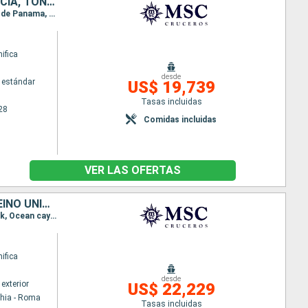
ESPAÑA, BAHAMAS, PANAMÁ, ECUADOR, PERÚ, CHILE, REINO UNIDO, FRANCIA, TONGA, NUEVA CALEDONIA, NUEVA ZELANDA, AUSTRALIA, INDONESIA, VIETNAM, TAILANDIA, CAMBOYA, SINGAPUR, MALASIA, SRI LANKA, INDIA, EMIR
Itinerario : Barcelona, Santa Cruz de Tenerife, Grand Turk, Ocean cay MSC marine reserve, Canal de Panama, Canal panama (Enter), Balboa, Manta, Callao, Arica, Isla de Pascua, Pitcairn, Papeete, Nukualofa, Nouméa, Auckland, Tauranga, Napier, Picton, Wellington, Sidney, Cairns, Lombok, Benoa, Ho Chi Minh-Ville, Baia de Halong, Chan May, Laem Chabang, Sihanoukville, Singapur, Port Kelang, Colombo, Cochin, Bombay, Dubai, Muscat, Aqaba, Canal de suez (sortie), Canal de Suez, Alejandria, Civitavecchia - Roma, Genova, Marsella, Barcelona
ifica
desde
 estándar
US$ 19,739
Tasas incluidas
28
Comidas incluidas
VER LAS OFERTAS
ITALIA, FRANCIA, ESPAÑA, BAHAMAS, PANAMÁ, ECUADOR, PERÚ, CHILE, REINO UNIDO, TONGA, NUEVA CALEDONIA, NUEVA ZELANDA, AUSTRALIA, INDONESIA, VIETNAM, TAILANDIA, CAMBOYA, SINGAPUR, MALASIA, SRI LANKA, IND
Itinerario : Civitavecchia - Roma, Genova, Marsella, Barcelona, Santa Cruz de Tenerife, Grand Turk, Ocean cay MSC marine reserve, Canal de Panama, Canal panama (Enter), Balboa, Manta, Callao, Arica, Isla de Pascua, Pitcairn, Papeete, Nukualofa, Nouméa, Auckland, Tauranga, Napier, Picton, Wellington, Sidney, Cairns, Lombok, Benoa, Ho Chi Minh-Ville, Baia de Halong, Chan May, Laem Chabang, Sihanoukville, Singapur, Port Kelang, Colombo, Cochin, Bombay, Dubai, Muscat, Aqaba, Canal de suez (sortie), Canal de Suez, Alejandria, Civitavecchia - Roma
ifica
desde
exterior
US$ 22,229
chia - Roma
Tasas incluidas