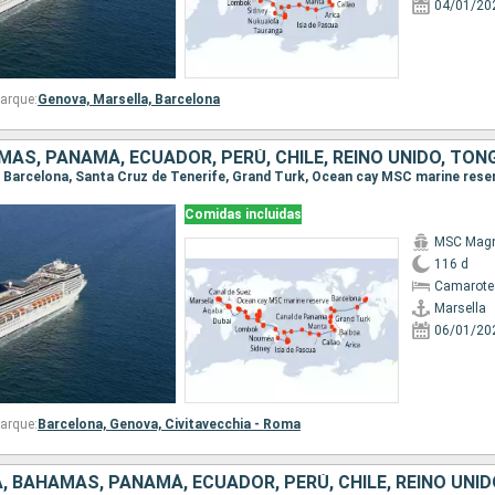
04/01/20
arque:
Genova,
Marsella,
Barcelona
Comidas incluidas
MSC Magn
116 d
Camarote
Marsella
06/01/20
arque:
Barcelona,
Genova,
Civitavecchia - Roma