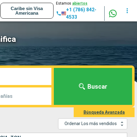
Estamos
abiertos
Caribe sin Visa
+1 (786) 842-
Americana
4533
ifica
Buscar
añías
Búsqueda Avanzada
Ordenar Los más vendidos