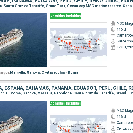
Comidas incluidas
MSC Magn
116 d
Camarote
Barcelona
07/01/20
arque:
Marsella,
Genova,
Civitavecchia - Roma
Comidas incluidas
MSC Magn
116 d
Camarote 
Civitavec